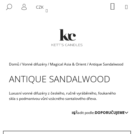
K
Přejít
NÁKUP
M
HLEDAT
CZK
na
KOŠÍK
O
PŘIHLÁŠENÍ
ZPĚT
ZPĚT
obsah
Š
Í
C
K
O
P
O
T
Domů
/
Vonné difuzéry
/
Magical Asia & Orient
/
Antique Sandalwood
Ř
ANTIQUE SANDALWOOD
E
B
U
Luxusní vonné difuzéry z českého, ručně vyráběného, foukaného
skla s podmanivou vůní vzácného santalového dřeva.
J
Ř
E
Řadit podle:
DOPORUČUJEME
A
T
Z
E
E
N