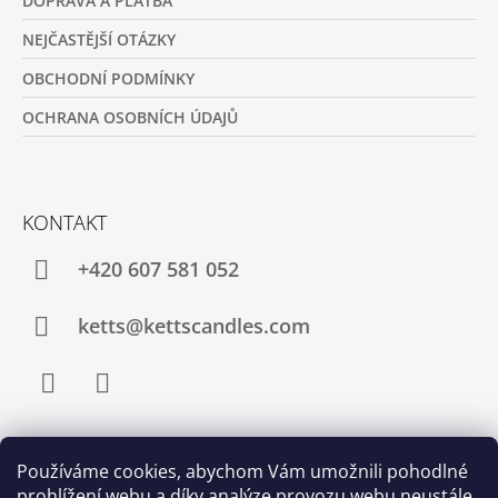
DOPRAVA A PLATBA
NEJČASTĚJŠÍ OTÁZKY
OBCHODNÍ PODMÍNKY
OCHRANA OSOBNÍCH ÚDAJŮ
KONTAKT
+420 607 581 052
ketts@kettscandles.com
Facebook
Instagram
Používáme cookies, abychom Vám umožnili pohodlné
PŘIJÍMÁME ONLINE PLATBY
prohlížení webu a díky analýze provozu webu neustále