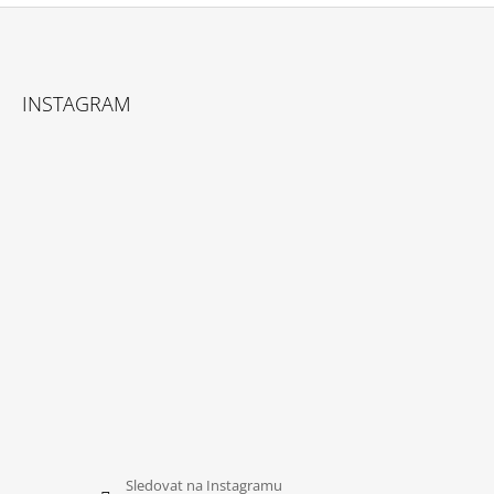
Z
Á
INSTAGRAM
P
A
T
Í
Sledovat na Instagramu