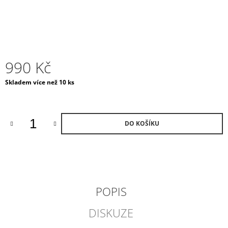
J
E
M
E
DÁRKOVÁ
990 Kč
SADA
/
Měrná
Skladem více než 10 ks
WHITE
cena:
DÁRKOVÁ
SADA
S
AROMALAMPOU
DO KOŠÍKU
1
320
Kč
POPIS
DISKUZE