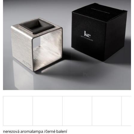
A
J
Í
T
?
HLEDAT
D
O
P
O
R
U
Č
nerezová aromalampa /černé balení
U