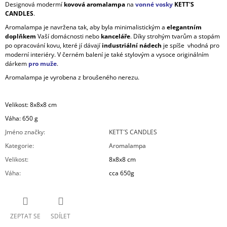
Designová modermí
kovová aromalampa
na
vonné vosky
KETT'S
CANDLES
.
Aromalampa je navržena tak, aby byla minimalistickým a
elegantním
doplňkem
Vaší domácnosti nebo
kanceláře
. Díky strohým tvarům a stopám
po opracování kovu, které jí dávají
industriální nádech
je spíše vhodná pro
moderní interiéry. V černém balení je také stylovým a vysoce originálním
dárkem
pro muže
.
Aromalampa je vyrobena z broušeného nerezu.
Velikost: 8x8x8 cm
Váha: 650 g
Jméno značky
:
KETT´S CANDLES
Kategorie
:
Aromalampa
Velikost
:
8x8x8 cm
Váha
:
cca 650g
ZEPTAT SE
SDÍLET