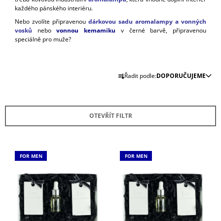
každého pánského interiéru.
A
J
Nebo zvolíte připravenou
dárkovou sadu aromalampy a vonných
vosků
nebo
vonnou kemamiku
v černé barvě, připravenou
Í
speciálně pro muže?
T
?
Ř
Řadit podle:
DOPORUČUJEME
A
Z
E
HLEDAT
OTEVŘÍT FILTR
N
Í
P
V
D
FOR MEN
FOR MEN
R
Ý
O
O
P
P
O
D
I
R
U
S
U
K
Č
P
U