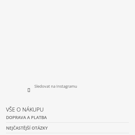
T
V
Ý
Í
P
I
S
U
Sledovat na Instagramu
VŠE O NÁKUPU
DOPRAVA A PLATBA
NEJČASTĚJŠÍ OTÁZKY