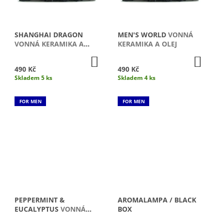
T
R
J
Ů
E
O
M
D
SHANGHAI DRAGON
MEN'S WORLD
VONNÁ
E
U
VONNÁ KERAMIKA A
KERAMIKA A OLEJ
OLEJ
K
PEPPERMINT
DO
DO
KOŠÍKU
KO
&
T
490 Kč
490 Kč
EUCALYPTUS
Skladem 5 ks
Skladem 4 ks
Ů
VONNÁ
KERAMIKA
A
FOR MEN
FOR MEN
OLEJ
490
Kč
PEPPERMINT &
AROMALAMPA / BLACK
EUCALYPTUS
VONNÁ
BOX