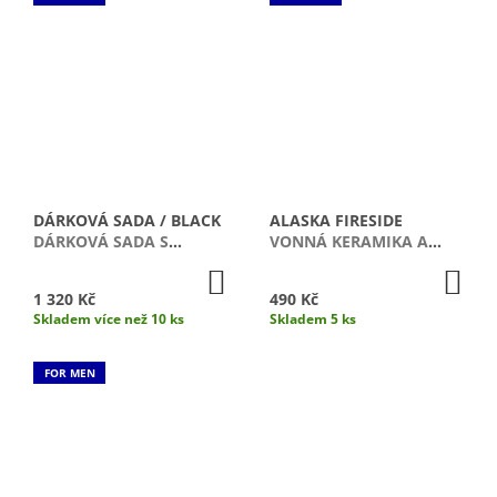
DÁRKOVÁ SADA / BLACK
ALASKA FIRESIDE
DÁRKOVÁ SADA S
VONNÁ KERAMIKA A
AROMALAMPOU
OLEJ
DO
DO
KOŠÍKU
KO
1 320 Kč
490 Kč
Skladem více než 10 ks
Skladem 5 ks
FOR MEN