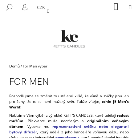
K
Přejít
NÁKUP
M
HLEDAT
CZK
na
KOŠÍK
O
PŘIHLÁŠENÍ
ZPĚT
ZPĚT
obsah
Š
Í
C
K
O
P
O
T
Domů
/
For Men výběr
Ř
FOR MEN
E
B
U
Rozhodli jsme se změnit to ustálené klišé, že vůně a svíčky jsou jen
pro ženy, že tohle není mužský svět. Takže vítejte,
tohle JE Men's
J
World!
E
Nabízíme Vám výběr z výrobků KETT'S CANDLES, které udělají
radost
T
mužům
. Překvapte muže neotřelým a
originálním voňavým
dárkem
. Vyberte mu
reprezentativní svíčku
nebo elegantní
E
bytový difuzér
, který udělá z jeho kanceláře voňavou oázu, nebo
N
třeba kovovou industriální
aromalampu
, která vhodně doplní interiér