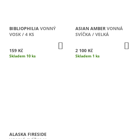
BIBLIOPHILIA
VONNÝ
ASIAN AMBER
VONNÁ
VOSK / 4 KS
SVÍČKA / VELKÁ
DO
DO
KOŠÍKU
KO
159 Kč
2 100 Kč
Skladem 10 ks
Skladem 1 ks
ALASKA FIRESIDE