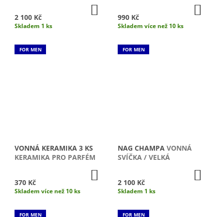
SVÍČKA / VELKÁ MAT
DO
DO
KOŠÍKU
KO
2 100 Kč
990 Kč
Skladem 1 ks
Skladem více než 10 ks
FOR MEN
FOR MEN
VONNÁ KERAMIKA 3 KS
NAG CHAMPA
VONNÁ
KERAMIKA PRO PARFÉM
SVÍČKA / VELKÁ
DO
DO
KOŠÍKU
KO
370 Kč
2 100 Kč
Skladem více než 10 ks
Skladem 1 ks
FOR MEN
FOR MEN