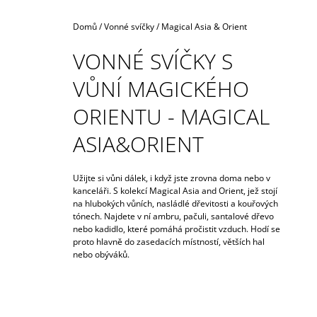
990 Kč
Domů
/
Vonné svíčky
/
Magical Asia & Orient
VONNÉ SVÍČKY S
VŮNÍ MAGICKÉHO
ORIENTU - MAGICAL
ASIA&ORIENT
Užijte si vůni dálek, i když jste zrovna doma nebo v
kanceláři. S kolekcí Magical Asia and Orient, jež stojí
na hlubokých vůních, nasládlé dřevitosti a kouřových
tónech. Najdete v ní ambru, pačuli, santalové dřevo
nebo kadidlo, které pomáhá pročistit vzduch. Hodí se
proto hlavně do zasedacích místností, větších hal
nebo obýváků.