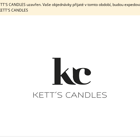
KETT'S CANDLES uzavřen. Vaše objednávky přijaté v tomto období, budou expedov
e KETT'S CANDLES
CO POTŘEBUJETE NAJÍT?
HLEDAT
DOPORUČUJEME
DÁRKOVÁ SADA / WHITE
DÁRKOVÁ
PEPPERMINT & 