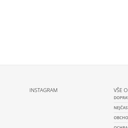
Z
Á
INSTAGRAM
VŠE 
P
DOPRA
A
T
NEJČAS
Í
OBCHO
OCHRA