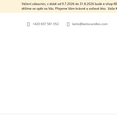
K
Přejít
Vážení zákazníci, v době od 9.7.2026 do 31.8.2026 bude e-shop 
na
O
těšíme se opět na Vás. Přejeme Vám krásné a voňavé léto. Vaš
ZPĚT
ZPĚT
obsah
DO
DO
Š
OBCHODU
OBCHODU
Í
+420 607 581 052
ketts@kettscandles.com
K
AROMALAMPA / BLACK BOX