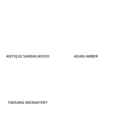
SADA S AROMALAMPOU
KERAMIKA A OLE
1 320 Kč
490 Kč
ANTIQUE SANDALWOOD
ASIAN AMBER
TAKSANG MONASTERY