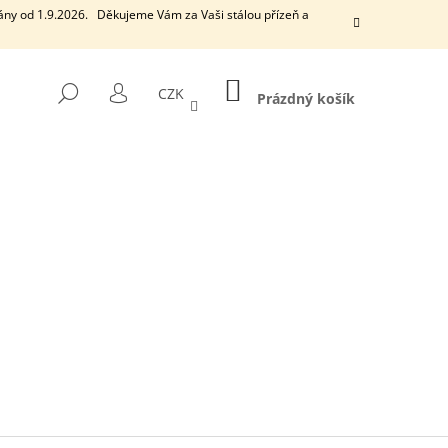
ány od 1.9.2026. Děkujeme Vám za Vaši stálou přízeň a
NÁKUPNÍ
HLEDAT
CZK
KOŠÍK
Prázdný košík
PŘIHLÁŠENÍ
Následující
EUCALYPTUS
VONNÁ