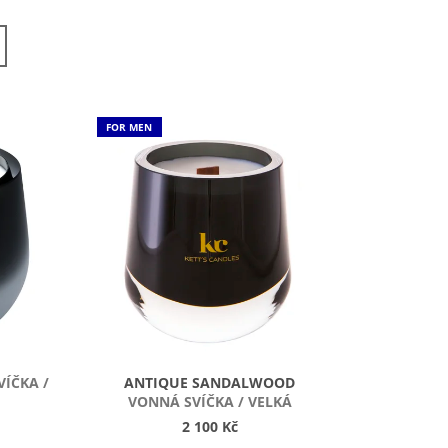
Z
E
N
Í
P
FOR MEN
R
O
D
U
K
T
Ů
ÍČKA /
ANTIQUE SANDALWOOD
VONNÁ SVÍČKA / VELKÁ
2 100 Kč