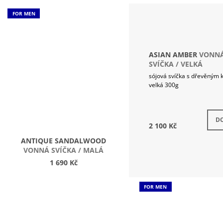
FOR MEN
ASIAN AMBER
VONN
SVÍČKA / VELKÁ
sójová svíčka s dřevěným
velká 300g
Skla
DO
2 100 Kč
ANTIQUE SANDALWOOD
VONNÁ SVÍČKA / MALÁ
1 690 Kč
FOR MEN