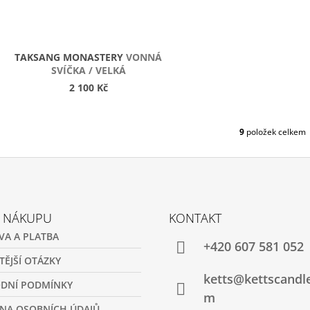
TAKSANG MONASTERY
VONNÁ
SVÍČKA / VELKÁ
2 100 Kč
9
položek celkem
O
V
L
Á
D
A
C
O NÁKUPU
KONTAKT
Í
VA A PLATBA
P
+420 607 581 052
R
TĚJŠÍ OTÁZKY
V
ketts@kettscandl
K
DNÍ PODMÍNKY
Y
m
V
NA OSOBNÍCH ÚDAJŮ