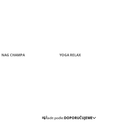
J
NAG CHAMPA
YOGA RELAX
Ř
Řadit podle:
DOPORUČUJEME
A