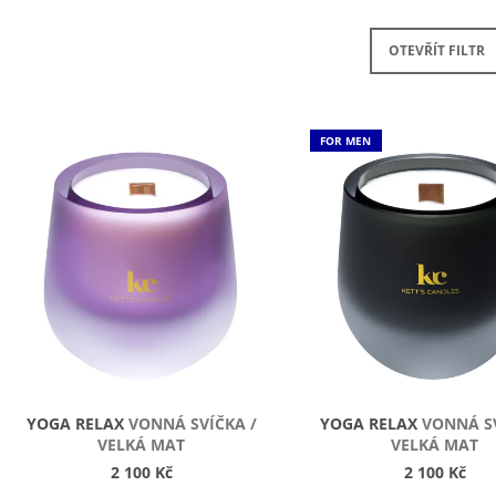
OTEVŘÍT FILTR
V
FOR MEN
Ý
P
S
P
R
O
D
U
K
YOGA RELAX
VONNÁ SVÍČKA /
YOGA RELAX
VONNÁ SV
T
VELKÁ MAT
VELKÁ MAT
Ů
2 100 Kč
2 100 Kč