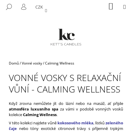
K
Přejít
NÁKUP
M
HLEDAT
CZK
na
KOŠÍK
O
PŘIHLÁŠENÍ
ZPĚT
ZPĚT
obsah
Š
Í
C
K
O
P
O
T
Domů
/
Vonné vosky
/
Calming Wellness
Ř
VONNÉ VOSKY S RELAXAČNÍ
E
B
VŮNÍ - CALMING WELLNESS
U
J
Když zrovna nemůžete jít do lázní nebo na masáž, ať přijde
E
atmosféra luxusního spa
za vámi v podobě vonných vosků
T
kolekce
Calming Wellness
.
E
V této kolekci najdete vůně
kokosového mléka
, lístků
zeleného
čaje
nebo tóny exotické citronové trávy s příjemně trpkým
N