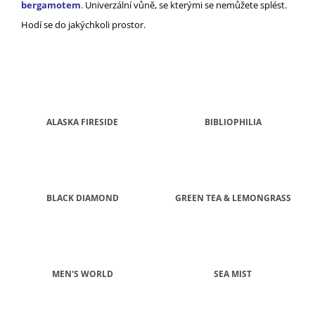
bergamotem
. Univerzální vůně, se kterými se nemůžete splést.
A
Hodí se do jakýchkoli prostor.
J
Í
T
?
ALASKA FIRESIDE
BIBLIOPHILIA
HLEDAT
BLACK DIAMOND
GREEN TEA & LEMONGRASS
D
O
P
O
R
MEN'S WORLD
SEA MIST
U
Č
U