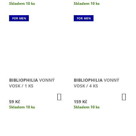
Skladem 10 ks
Skladem 10 ks
FOR MEN
FOR MEN
BIBLIOPHILIA
VONNÝ
BIBLIOPHILIA
VONNÝ
VOSK / 1 KS
VOSK / 4 KS
DO
DO
KOŠÍKU
KO
59 Kč
159 Kč
Skladem 10 ks
Skladem 10 ks