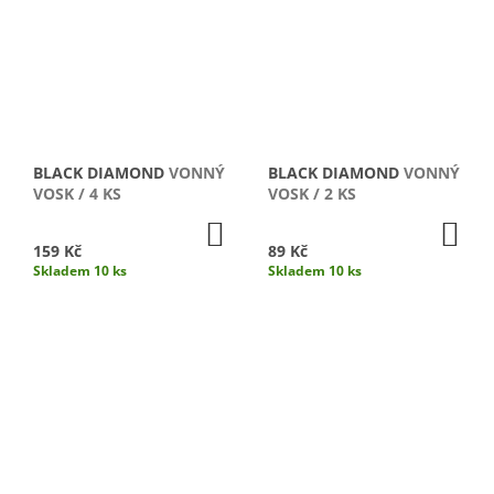
BLACK DIAMOND
VONNÝ
BLACK DIAMOND
VONNÝ
VOSK / 4 KS
VOSK / 2 KS
DO
DO
KOŠÍKU
KO
159 Kč
89 Kč
Skladem 10 ks
Skladem 10 ks