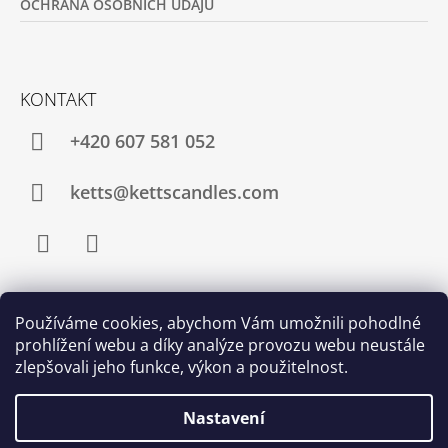
OCHRANA OSOBNÍCH ÚDAJŮ
KONTAKT
+420 607 581 052
ketts@kettscandles.com
Facebook
Instagram
Používáme cookies, abychom Vám umožnili pohodlné
PŘIJÍMÁME ONLINE PLATBY
prohlížení webu a díky analýze provozu webu neustále
zlepšovali jeho funkce, výkon a použitelnost.
Nastavení
Vážení zákazníci, v době od 9.7.2026 do 31.8.2026 bude e-shop
KETT'S CANDLES uzavřen. Vaše objednávky přijaté v tomto