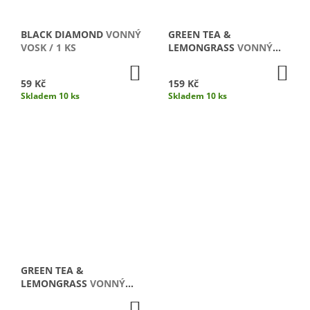
BLACK DIAMOND
VONNÝ
GREEN TEA &
VOSK / 1 KS
LEMONGRASS
VONNÝ
VOSK / 4 KS
DO
DO
KOŠÍKU
KO
59 Kč
159 Kč
Skladem 10 ks
Skladem 10 ks
GREEN TEA &
LEMONGRASS
VONNÝ
VOSK / 2 KS
DO