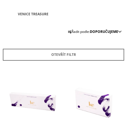
J
E
VENICE TREASURE
M
E
Ř
Řadit podle:
DOPORUČUJEME
POKLOP
A
NA
Z
SVÍČKU
ČERNÝ
E
OTEVŘÍT FILTR
2
N
300
Í
Kč
P
V
R
Ý
O
P
D
I
U
S
K
P
T
R
Ů
O