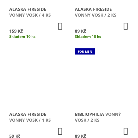
D
ALASKA FIRESIDE
ALASKA FIRESIDE
U
VONNÝ VOSK / 4 KS
VONNÝ VOSK / 2 KS
K
DO
DO
KOŠÍKU
KO
T
159 Kč
89 Kč
Skladem 10 ks
Skladem 10 ks
Ů
FOR MEN
ALASKA FIRESIDE
BIBLIOPHILIA
VONNÝ
VONNÝ VOSK / 1 KS
VOSK / 2 KS
DO
DO
KOŠÍKU
KO
59 Kč
89 Kč