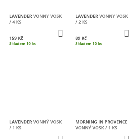
LAVENDER
VONNÝ VOSK
LAVENDER
VONNÝ VOSK
/ 4 KS
/ 2 KS
DO
DO
KOŠÍKU
KO
159 Kč
89 Kč
Skladem 10 ks
Skladem 10 ks
LAVENDER
VONNÝ VOSK
MORNING IN PROVENCE
/ 1 KS
VONNÝ VOSK / 1 KS
DO
DO