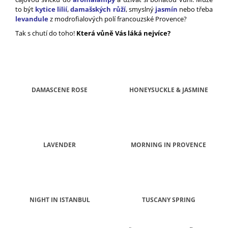
A
to být
kytice lilií
,
damašských růží
, smyslný
jasmín
nebo třeba
levandule
z modrofialových polí francouzské Provence?
J
Tak s chutí do toho!
Která vůně Vás láká nejvíce?
Í
T
?
DAMASCENE ROSE
HONEYSUCKLE & JASMINE
HLEDAT
LAVENDER
MORNING IN PROVENCE
D
O
P
O
R
NIGHT IN ISTANBUL
TUSCANY SPRING
U
Č
Ř
U