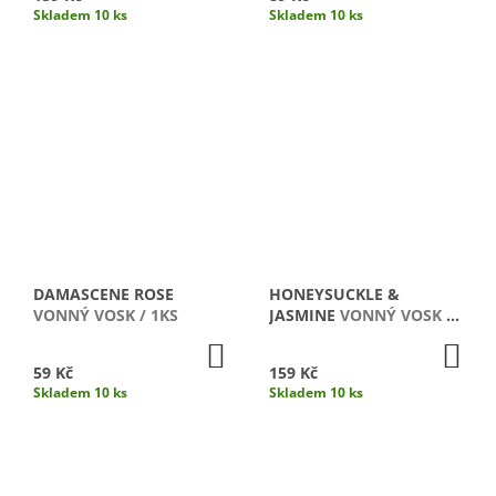
Skladem 10 ks
Skladem 10 ks
Ů
DAMASCENE ROSE
HONEYSUCKLE &
VONNÝ VOSK / 1KS
JASMINE
VONNÝ VOSK /
4 KS
DO
DO
KOŠÍKU
KO
59 Kč
159 Kč
Skladem 10 ks
Skladem 10 ks