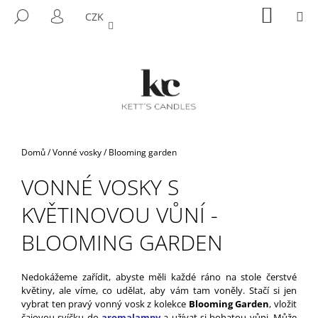
K
Přejít
NÁKUP
M
HLEDAT
CZK
na
KOŠÍK
O
PŘIHLÁŠENÍ
ZPĚT
ZPĚT
obsah
Š
Í
C
K
O
P
O
T
Domů
/
Vonné vosky
/
Blooming garden
Ř
VONNÉ VOSKY S
E
B
KVĚTINOVOU VŮNÍ -
U
BLOOMING GARDEN
J
E
T
Nedokážeme zařídit, abyste měli každé ráno na stole čerstvé
květiny, ale víme, co udělat, aby vám tam voněly.
Stačí si jen
E
vybrat ten pravý vonný vosk z kolekce
Blooming Garden
, vložit
N
čajovou svíčku do
aromalampy
a užívat si bohatou vůni.
Může