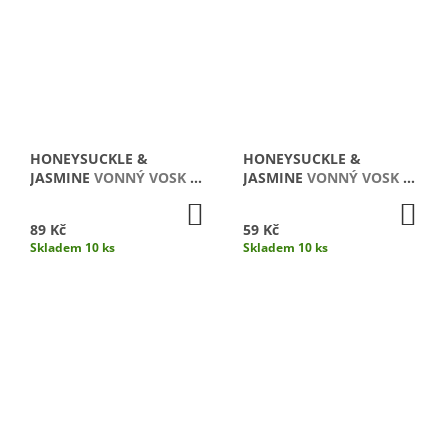
HONEYSUCKLE &
HONEYSUCKLE &
JASMINE
VONNÝ VOSK /
JASMINE
VONNÝ VOSK /
2 KS
1KS
DO
DO
KOŠÍKU
KO
89 Kč
59 Kč
Skladem 10 ks
Skladem 10 ks