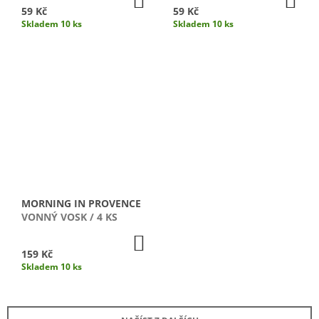
KOŠÍKU
KO
59 Kč
59 Kč
Skladem 10 ks
Skladem 10 ks
MORNING IN PROVENCE
VONNÝ VOSK / 4 KS
DO
KOŠÍKU
159 Kč
Skladem 10 ks