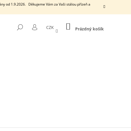
ány od 1.9.2026. Děkujeme Vám za Vaši stálou přízeň a
NÁKUPNÍ
HLEDAT
CZK
KOŠÍK
Prázdný košík
PŘIHLÁŠENÍ
Následující
EUCALYPTUS
VONNÁ