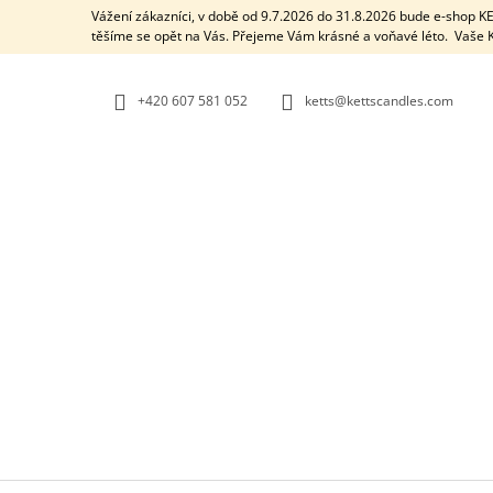
K
Přejít
Vážení zákazníci, v době od 9.7.2026 do 31.8.2026 bude e-shop 
na
O
těšíme se opět na Vás. Přejeme Vám krásné a voňavé léto. Vaš
ZPĚT
ZPĚT
obsah
DO
DO
Š
OBCHODU
OBCHODU
Í
+420 607 581 052
ketts@kettscandles.com
K
AROMALAMPA / BLACK BOX