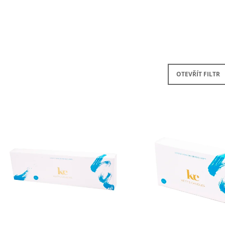
SADA S AROMALAMPOU
KERAMIKA A OLE
1 320 Kč
490 Kč
OTEVŘÍT FILTR
V
Ý
P
S
P
R
O
D