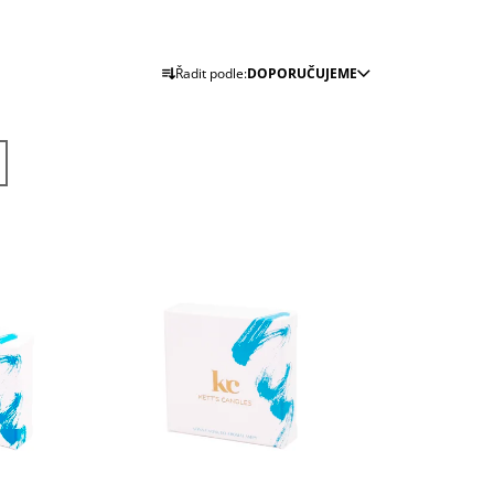
J
Ř
Řadit podle:
DOPORUČUJEME
A
Z
E
N
Í
P
R
O
D
U
K
T
Ů