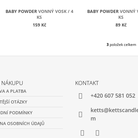
U
K
BABY POWDER
VONNÝ VOSK / 4
BABY POWDER
VONNÝ V
T
KS
KS
Ů
159 Kč
89 Kč
3
položek celkem
O
V
L
Á
D
A
C
O NÁKUPU
KONTAKT
Í
VA A PLATBA
P
+420 607 581 052
R
TĚJŠÍ OTÁZKY
V
ketts@kettscandl
K
DNÍ PODMÍNKY
Y
m
V
NA OSOBNÍCH ÚDAJŮ
Ý
P