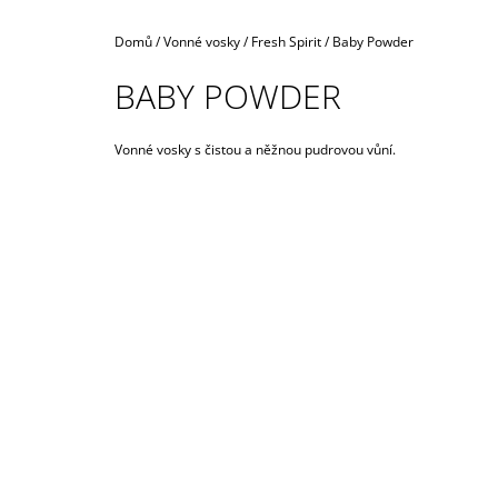
990 Kč
Domů
/
Vonné vosky
/
Fresh Spirit
/
Baby Powder
BABY POWDER
Vonné vosky s čistou a něžnou pudrovou vůní.
I