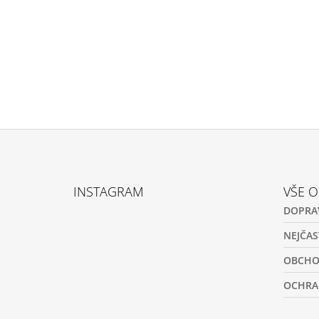
Z
Á
INSTAGRAM
VŠE 
P
DOPRA
A
T
NEJČAS
Í
OBCHO
OCHRA