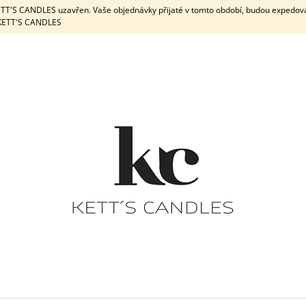
KETT'S CANDLES uzavřen. Vaše objednávky přijaté v tomto období, budou expedov
e KETT'S CANDLES
CO POTŘEBUJETE NAJÍT?
HLEDAT
DOPORUČUJEME
DÁRKOVÁ SADA / WHITE
DÁRKOVÁ
PEPPERMINT & 