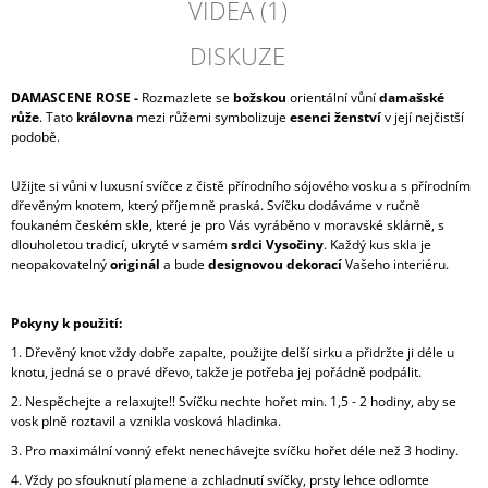
VIDEA (1)
DISKUZE
DAMASCENE ROSE -
Rozmazlete se
božskou
orientální vůní
damašské
růže
. Tato
královna
mezi růžemi symbolizuje
esenci ženství
v její nejčistší
podobě.
Užijte si vůni v luxusní svíčce z čistě přírodního sójového vosku a s přírodním
dřevěným knotem, který příjemně praská. Svíčku dodáváme v ručně
foukaném českém skle, které je pro Vás vyráběno v moravské sklárně, s
dlouholetou tradicí, ukryté v samém
srdci Vysočiny
. Každý kus skla je
neopakovatelný
originál
a bude
designovou dekorací
Vašeho interiéru.
Pokyny k použití:
1. Dřevěný knot vždy dobře zapalte, použijte delší sirku a přidržte ji déle u
knotu, jedná se o pravé dřevo, takže je potřeba jej pořádně podpálit.
2. Nespěchejte a relaxujte!! Svíčku nechte hořet min. 1,5 - 2 hodiny, aby se
vosk plně roztavil a vznikla vosková hladinka.
3. Pro maximální vonný efekt nenechávejte svíčku hořet déle než 3 hodiny.
4. Vždy po sfouknutí plamene a zchladnutí svíčky, prsty lehce odlomte