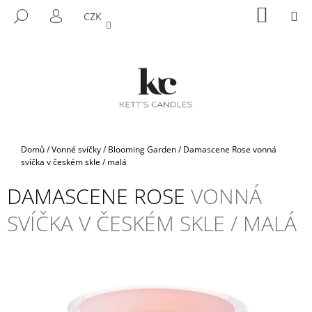
K
Přejít
NÁKUP
M
HLEDAT
CZK
na
KOŠÍK
O
PŘIHLÁŠENÍ
ZPĚT
ZPĚT
obsah
Š
Í
C
K
O
P
O
T
Domů
/
Vonné svíčky
/
Blooming Garden
/
Damascene Rose
vonná
Ř
svíčka v českém skle / malá
E
DAMASCENE ROSE
VONNÁ
B
SVÍČKA V ČESKÉM SKLE / MALÁ
U
J
E
T
E
N