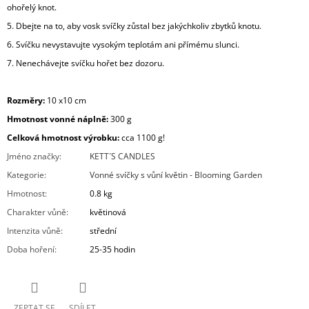
ohořelý knot.
5. Dbejte na to, aby vosk svíčky zůstal bez jakýchkoliv zbytků knotu.
6. Svíčku nevystavujte vysokým teplotám ani přímému slunci.
7. Nenechávejte svíčku hořet bez dozoru.
Rozměry:
10 x10 cm
Hmotnost vonné náplně:
30
0 g
Celková hmotnost výrobku:
cca 11
00 g!
Jméno značky
:
KETT´S CANDLES
Kategorie
:
Vonné svíčky s vůní květin - Blooming Garden
Hmotnost
:
0.8 kg
Charakter vůně
:
květinová
Intenzita vůně
:
střední
Doba hoření
:
25-35 hodin
ZEPTAT SE
SDÍLET