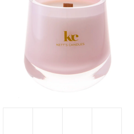
A
J
Í
T
?
HLEDAT
D
O
P
O
R
U
Č
U