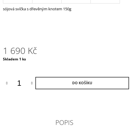
J
sójová svíčka s dřevěným knotem 150g
E
M
E
RAIN
WATER
VONNÝ
1 690 Kč
DIFUZÉR
/
Měrná
Skladem 1 ks
VELKÝ
cena:
LESK
3
300
Kč
DO KOŠÍKU
POPIS