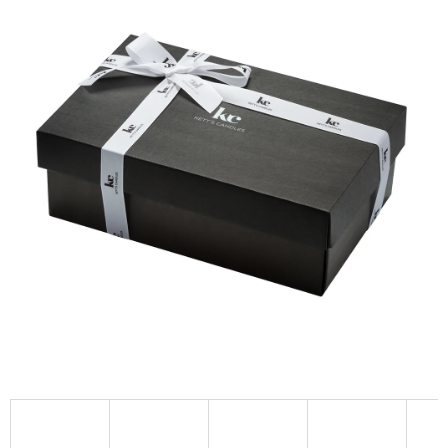
A
J
Í
T
?
HLEDAT
D
O
P
O
R
U
Č
U