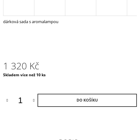
J
E
M
dárková sada s aromalampou
E
POKLOP
NA
SVÍČKU
ČERNÝ
2
1 320 Kč
300
Kč
Měrná
Skladem více než 10 ks
cena:
DO KOŠÍKU