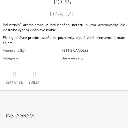
POPIS
DISKUZE
Industriální aromalampa z broušeného nerezu a dva aromavosky dle
vlastního výběru v dárkové krabici.
Při objednávce prosím uveďte do poznámky o jaké vůně aromavosků máte
zájem.
Jméno značky
:
KETT´S CANDLES
Kategorie
:
Dárkové sady
ZEPTAT SE
SDÍLET
Z
Á
INSTAGRAM
P
A