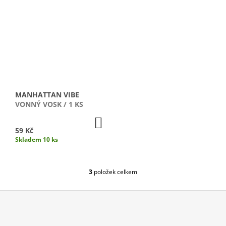
J
E
M
E
VENICE
TREASURE
VONNÁ
SVÍČKA
/
MANHATTAN VIBE
MALÁ
VONNÝ VOSK / 1 KS
1
DO
690
KOŠÍKU
59 Kč
Kč
Skladem 10 ks
3
položek celkem
O
V
L
Á
D
Z
A