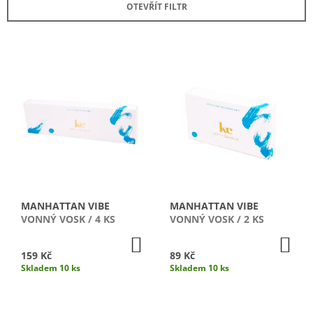
OTEVŘÍT FILTR
N
A
Í
J
P
Í
V
R
T
Ý
O
?
P
D
I
U
S
K
P
T
HLEDAT
R
Ů
O
D
MANHATTAN VIBE
MANHATTAN VIBE
U
D
VONNÝ VOSK / 4 KS
VONNÝ VOSK / 2 KS
O
K
DO
DO
P
KOŠÍKU
KO
T
159 Kč
89 Kč
O
Skladem 10 ks
Skladem 10 ks
R
Ů
U
Č
U