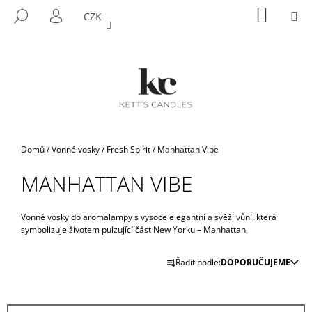
K
Přejít
NÁKUP
M
HLEDAT
CZK
na
KOŠÍK
O
PŘIHLÁŠENÍ
ZPĚT
ZPĚT
obsah
Š
Í
C
K
O
P
O
T
Domů
/
Vonné vosky
/
Fresh Spirit
/
Manhattan Vibe
Ř
MANHATTAN VIBE
E
B
U
Vonné vosky do aromalampy s vysoce elegantní a svěží vůní, která
symbolizuje životem pulzující část New Yorku – Manhattan.
J
Ř
E
Řadit podle:
DOPORUČUJEME
A
T
Z
E
E
N