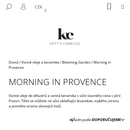
K
Přejít
NÁKUP
M
HLEDAT
CZK
na
KOŠÍK
O
PŘIHLÁŠENÍ
ZPĚT
ZPĚT
obsah
Š
Í
C
K
O
P
O
T
Domů
/
Vonné oleje a keramika
/
Blooming Garden
/
Morning in
Ř
Provence
E
MORNING IN PROVENCE
B
U
Vonné oleje do difuzérů a vonná keramika s vůní slunného rána v jižní
J
Francii. Těšit se můžete na vůni uklidňující levandule, trpkého citronu
E
a jemného aroma olivových listů.
T
Ř
Řadit podle:
DOPORUČUJEME
E
A
N