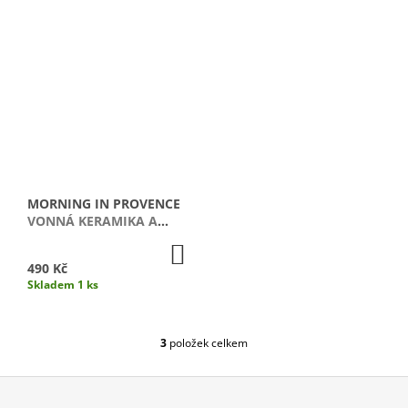
J
E
M
E
PEPPERMINT
&
EUCALYPTUS
VONNÁ
KERAMIKA
A
OLEJ
MORNING IN PROVENCE
VONNÁ KERAMIKA A
490
OLEJ
Kč
DO
KOŠÍKU
490 Kč
Skladem 1 ks
3
položek celkem
O
V
L
Á