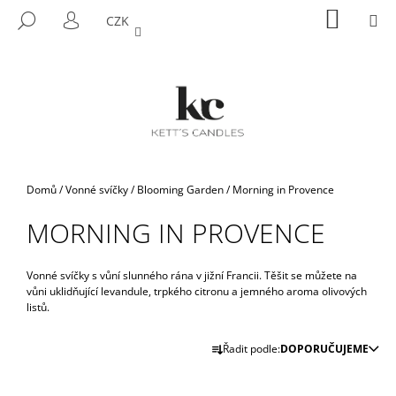
K
Přejít
NÁKUP
M
HLEDAT
CZK
na
KOŠÍK
O
PŘIHLÁŠENÍ
ZPĚT
ZPĚT
obsah
Š
Í
C
K
O
P
O
T
Domů
/
Vonné svíčky
/
Blooming Garden
/
Morning in Provence
Ř
MORNING IN PROVENCE
E
B
U
Vonné svíčky s vůní slunného rána v jižní Francii. Těšit se můžete na
vůni uklidňující levandule, trpkého citronu a jemného aroma olivových
J
listů.
E
Ř
T
Řadit podle:
DOPORUČUJEME
A
E
Z
N