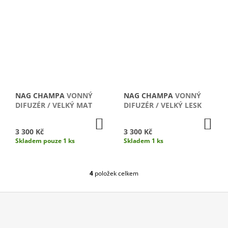
J
E
M
E
RAIN
WATER
VONNÝ
DIFUZÉR
/
NAG CHAMPA
VONNÝ
NAG CHAMPA
VONNÝ
VELKÝ
DIFUZÉR / VELKÝ MAT
DIFUZÉR / VELKÝ LESK
LESK
DO
DO
3
KOŠÍKU
KO
3 300 Kč
3 300 Kč
300
Skladem pouze 1 ks
Skladem 1 ks
Kč
4
položek celkem
O
V
L
Á
D
Z
A