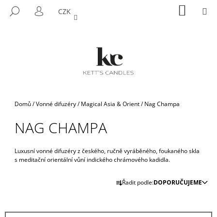
K
Přejít
NÁKUP
M
HLEDAT
CZK
na
KOŠÍK
O
PŘIHLÁŠENÍ
ZPĚT
ZPĚT
obsah
Š
Í
C
K
O
P
O
T
Domů
/
Vonné difuzéry
/
Magical Asia & Orient
/
Nag Champa
Ř
NAG CHAMPA
E
B
U
Luxusní vonné difuzéry z českého, ručně vyráběného, foukaného skla
s meditační orientální vůní indického chrámového kadidla.
J
Ř
E
Řadit podle:
DOPORUČUJEME
A
T
Z
E
E
N