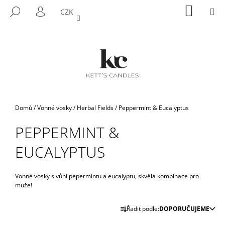
K
Přejít
NÁKUP
M
HLEDAT
CZK
na
KOŠÍK
O
PŘIHLÁŠENÍ
ZPĚT
ZPĚT
obsah
Š
Í
C
K
O
P
O
T
Domů
/
Vonné vosky
/
Herbal Fields
/
Peppermint & Eucalyptus
Ř
PEPPERMINT &
E
B
EUCALYPTUS
U
J
Vonné vosky s vůní pepermintu a eucalyptu, skvělá kombinace pro
E
muže!
T
Ř
E
Řadit podle:
DOPORUČUJEME
A
N