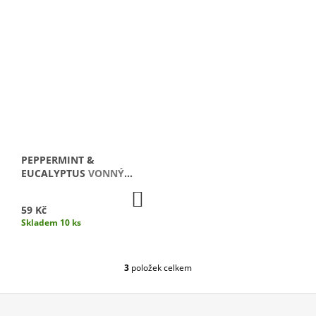
J
E
M
E
PURITY
VONNÁ
SVÍČKA
/
MALÁ
1
PEPPERMINT &
690
EUCALYPTUS
VONNÝ
Kč
VOSK / 1 KS
DO
KOŠÍKU
59 Kč
Skladem 10 ks
3
položek celkem
O
V
L
Á