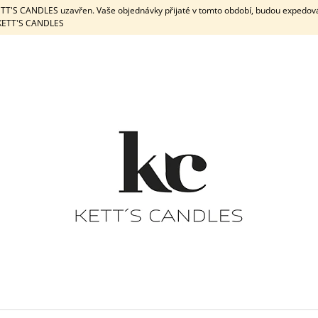
KETT'S CANDLES uzavřen. Vaše objednávky přijaté v tomto období, budou expedov
e KETT'S CANDLES
CO POTŘEBUJETE NAJÍT?
HLEDAT
DOPORUČUJEME
DÁRKOVÁ SADA / WHITE
DÁRKOVÁ
PEPPERMINT & 