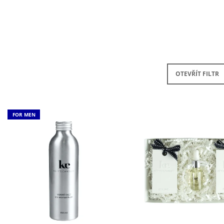
SADA S AROMALAMPOU
KERAMIKA A OLE
1 320 Kč
490 Kč
OTEVŘÍT FILTR
V
FOR MEN
Ý
P
S
P
R
O
D