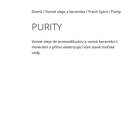
990 Kč
Domů
/
Vonné oleje a keramika
/
Fresh Spirit
/
Purity
PURITY
Vonné oleje do aromadifuzéru a vonná keramika s
minerální a přímo elektrizující vůní slané mořské
vody.
I