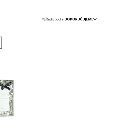
J
Ř
Řadit podle:
DOPORUČUJEME
A
Z
E
N
Í
P
R
O
D
U
K
T
Ů