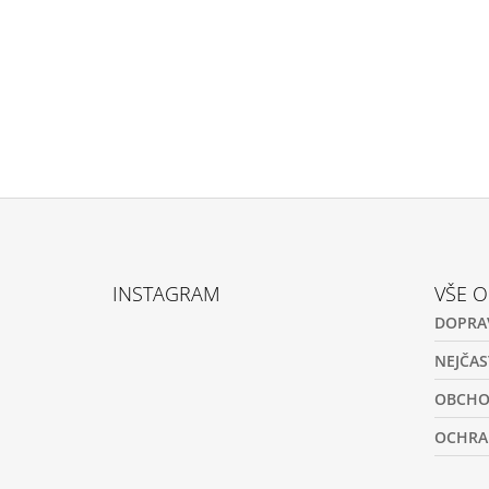
Z
Á
INSTAGRAM
VŠE 
P
DOPRA
A
T
NEJČAS
Í
OBCHO
OCHRA