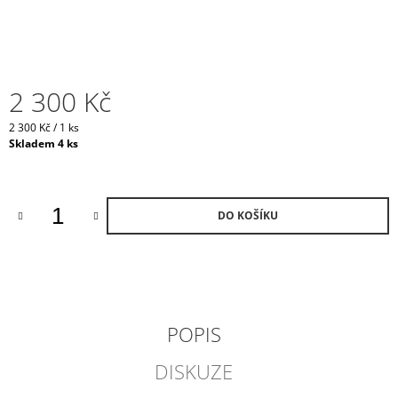
J
E
M
E
2 300 Kč
MORNING
IN
Měrná
2 300 Kč / 1 ks
PROVENCE
cena:
Skladem 4 ks
VONNÁ
KERAMIKA
A
OLEJ
DO KOŠÍKU
490
Kč
POPIS
DISKUZE