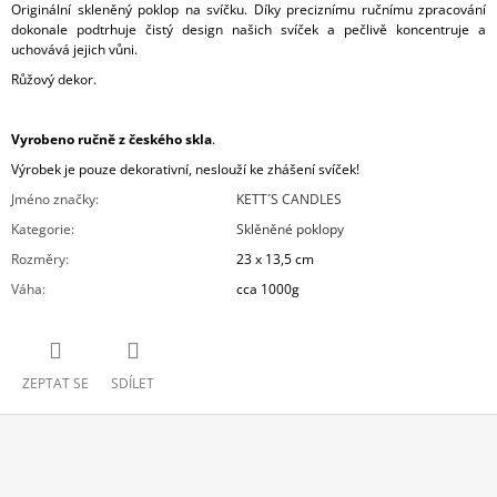
Originální skleněný poklop na svíčku. Díky preciznímu ručnímu zpracování
dokonale podtrhuje čistý design našich svíček a pečlivě koncentruje a
uchovává jejich vůni.
Růžový dekor.
Vyrobeno ručně z českého skla
.
Výrobek je pouze dekorativní, neslouží ke zhášení svíček!
Jméno značky
:
KETT´S CANDLES
Kategorie
:
Sklěněné poklopy
Rozměry
:
23 x 13,5 cm
Váha
:
cca 1000g
ZEPTAT SE
SDÍLET
Z