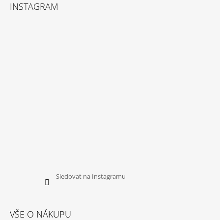
Á
INSTAGRAM
P
A
T
Í
Sledovat na Instagramu
VŠE O NÁKUPU