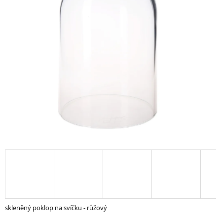
A
J
Í
T
?
HLEDAT
D
O
P
O
R
U
skleněný poklop na svíčku - růžový
Č
U