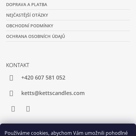
DOPRAVA A PLATBA
NEJČASTĚJŠÍ OTÁZKY
OBCHODNÍ PODMÍNKY
OCHRANA OSOBNÍCH ÚDAJŮ
KONTAKT
+420 607 581 052
ketts@kettscandles.com
Facebook
Instagram
Používáme cookies, abychom Vám umožnili pohodlné
PŘIJÍMÁME ONLINE PLATBY