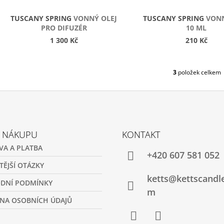
U
K
TUSCANY SPRING
VONNÝ OLEJ
TUSCANY SPRING
VONN
T
PRO DIFUZÉR
10 ML
Ů
1 300 Kč
210 Kč
3
položek celkem
O
V
L
Á
D
A
C
O NÁKUPU
KONTAKT
Í
VA A PLATBA
P
+420 607 581 052
R
TĚJŠÍ OTÁZKY
V
ketts@kettscandl
K
DNÍ PODMÍNKY
Y
m
V
NA OSOBNÍCH ÚDAJŮ
Ý
P