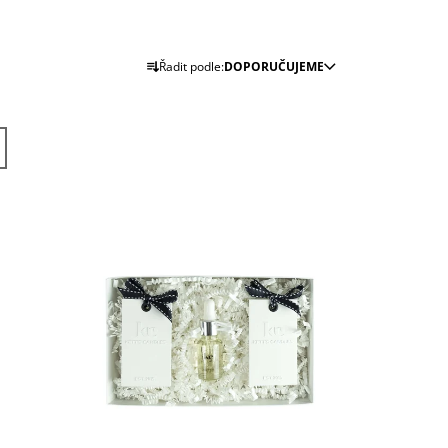
J
Ř
Řadit podle:
DOPORUČUJEME
A
Z
E
N
Í
P
R
O
D
U
K
T
Ů