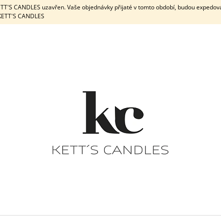
KETT'S CANDLES uzavřen. Vaše objednávky přijaté v tomto období, budou expedov
e KETT'S CANDLES
CO POTŘEBUJETE NAJÍT?
HLEDAT
DOPORUČUJEME
DÁRKOVÁ SADA / WHITE
DÁRKOVÁ
PEPPERMINT & 