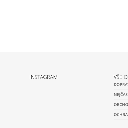
Z
Á
INSTAGRAM
VŠE 
P
DOPRA
A
T
NEJČAS
Í
OBCHO
OCHRA