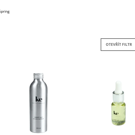
SADA S AROMALAMPOU
KERAMIKA A OLE
1 320 Kč
490 Kč
Spring
OTEVŘÍT FILTR
V
Ý
P
S
P
R
O
D