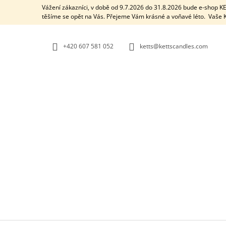
K
Přejít
Vážení zákazníci, v době od 9.7.2026 do 31.8.2026 bude e-shop 
na
O
těšíme se opět na Vás. Přejeme Vám krásné a voňavé léto. Vaš
ZPĚT
ZPĚT
obsah
DO
DO
Š
OBCHODU
OBCHODU
Í
+420 607 581 052
ketts@kettscandles.com
K
AROMALAMPA / BLACK BOX