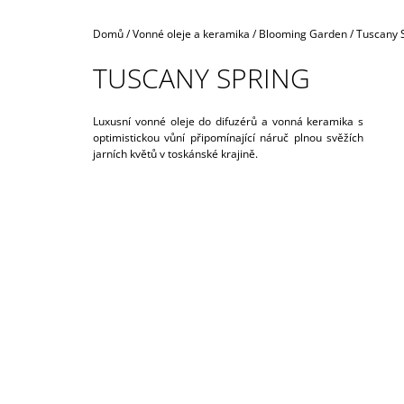
990 Kč
Domů
/
Vonné oleje a keramika
/
Blooming Garden
/
Tuscany 
TUSCANY SPRING
Luxusní vonné oleje do difuzérů a vonná keramika s
optimistickou vůní připomínající náruč plnou svěžích
jarních květů v toskánské krajině.
I