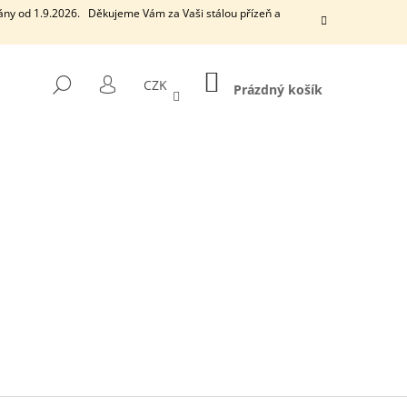
ány od 1.9.2026. Děkujeme Vám za Vaši stálou přízeň a
NÁKUPNÍ
HLEDAT
CZK
KOŠÍK
Prázdný košík
PŘIHLÁŠENÍ
Následující
EUCALYPTUS
VONNÁ