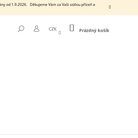
ány od 1.9.2026. Děkujeme Vám za Vaši stálou přízeň a
NÁKUPNÍ
HLEDAT
CZK
KOŠÍK
Prázdný košík
PŘIHLÁŠENÍ
Následující
EUCALYPTUS
VONNÁ