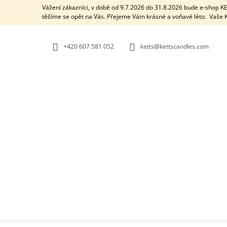
K
Přejít
Vážení zákazníci, v době od 9.7.2026 do 31.8.2026 bude e-shop 
na
O
těšíme se opět na Vás. Přejeme Vám krásné a voňavé léto. Vaš
ZPĚT
ZPĚT
obsah
DO
DO
Š
OBCHODU
OBCHODU
Í
+420 607 581 052
ketts@kettscandles.com
K
AROMALAMPA / BLACK BOX