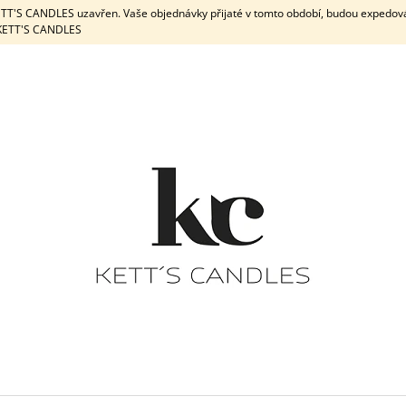
KETT'S CANDLES uzavřen. Vaše objednávky přijaté v tomto období, budou expedov
e KETT'S CANDLES
CO POTŘEBUJETE NAJÍT?
HLEDAT
DOPORUČUJEME
DÁRKOVÁ SADA / WHITE
DÁRKOVÁ
PEPPERMINT & 