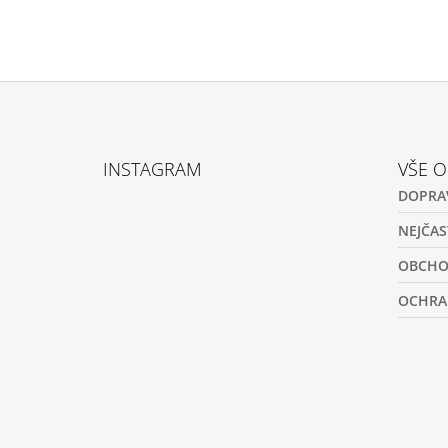
Z
Á
INSTAGRAM
VŠE 
P
DOPRA
A
T
NEJČAS
Í
OBCHO
OCHRA