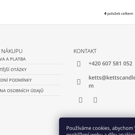
4
položek celkem
O
V
L
Á
D
A
C
O NÁKUPU
KONTAKT
Í
VA A PLATBA
P
+420 607 581 052
R
TĚJŠÍ OTÁZKY
V
ketts@kettscandl
K
DNÍ PODMÍNKY
Y
m
V
NA OSOBNÍCH ÚDAJŮ
Ý
P
I
Facebook
Instagram
S
U
Používáme cookies, abychom
prohlížení webu a díky analý