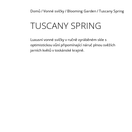
990 Kč
Domů
/
Vonné svíčky
/
Blooming Garden
/
Tuscany Spring
TUSCANY SPRING
Luxusní vonné svíčky v ručně vyráběném skle s
optimistickou vůní připomínající náruč plnou svěžích
jarních květů v toskánské krajině.
I