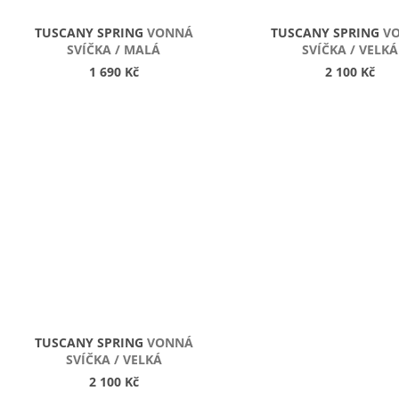
U
K
TUSCANY SPRING
VONNÁ
TUSCANY SPRING
V
T
SVÍČKA / MALÁ
SVÍČKA / VELKÁ
Ů
1 690 Kč
2 100 Kč
TUSCANY SPRING
VONNÁ
SVÍČKA / VELKÁ
2 100 Kč