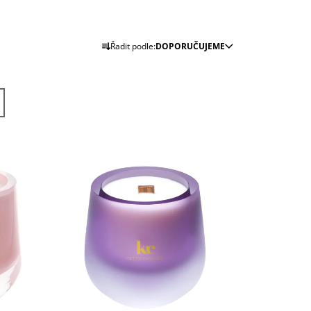
J
Ř
Řadit podle:
DOPORUČUJEME
A
Z
E
N
Í
P
R
O
D
U
K
T
Ů