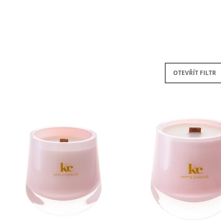
SADA S AROMALAMPOU
KERAMIKA A OLE
1 320 Kč
490 Kč
OTEVŘÍT FILTR
V
Ý
P
S
P
R
O
D