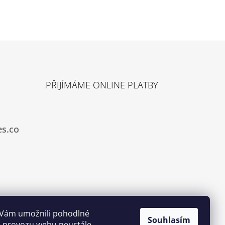
PŘIJÍMÁME ONLINE PLATBY
es.co
 Vám umožnili pohodlné
Souhlasím
ze provozu webu neustále