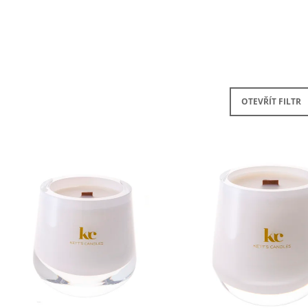
SADA S AROMALAMPOU
KERAMIKA A OLE
1 320 Kč
490 Kč
OTEVŘÍT FILTR
V
Ý
P
S
P
R
O
D