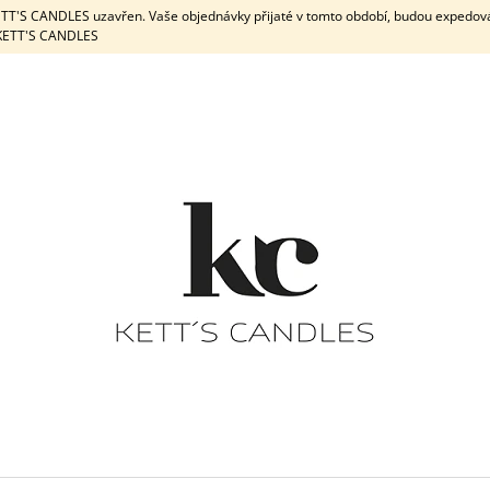
KETT'S CANDLES uzavřen. Vaše objednávky přijaté v tomto období, budou expedov
e KETT'S CANDLES
CO POTŘEBUJETE NAJÍT?
HLEDAT
DOPORUČUJEME
DÁRKOVÁ SADA / WHITE
DÁRKOVÁ
PEPPERMINT & 