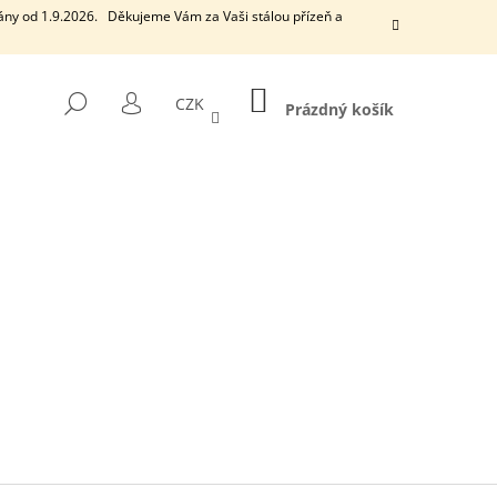
ány od 1.9.2026. Děkujeme Vám za Vaši stálou přízeň a
NÁKUPNÍ
HLEDAT
CZK
KOŠÍK
Prázdný košík
PŘIHLÁŠENÍ
Následující
EUCALYPTUS
VONNÁ