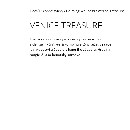
990 Kč
Domů
/
Vonné svíčky
/
Calming Wellness
/
Venice Treasure
VENICE TREASURE
Luxusní vonné svíčky v ručně vyráběném skle
s delikátní vůní, která kombinuje tóny kůže, vintage
knihkupectví a špetku pikantního zázvoru. Hravá a
magická jako benátský karneval.
I