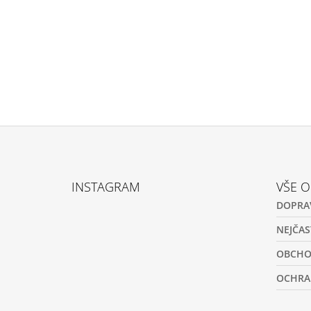
Z
Á
INSTAGRAM
VŠE 
P
DOPRA
A
T
NEJČAS
Í
OBCHO
OCHRA