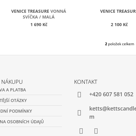
U
K
VENICE TREASURE
VONNÁ
VENICE TREASUR
T
SVÍČKA / MALÁ
Ů
1 690 Kč
2 100 Kč
2
položek celkem
O
V
L
Á
D
A
C
O NÁKUPU
KONTAKT
Í
VA A PLATBA
P
+420 607 581 052
R
TĚJŠÍ OTÁZKY
V
ketts@kettscandl
K
DNÍ PODMÍNKY
Y
m
V
NA OSOBNÍCH ÚDAJŮ
Ý
P