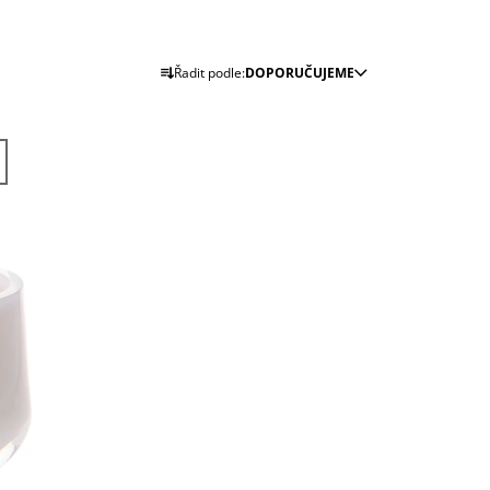
J
Ř
Řadit podle:
DOPORUČUJEME
A
Z
E
N
Í
P
R
O
D
U
K
T
Ů