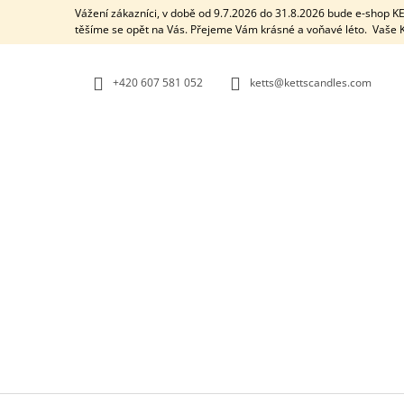
K
Přejít
Vážení zákazníci, v době od 9.7.2026 do 31.8.2026 bude e-shop 
na
O
těšíme se opět na Vás. Přejeme Vám krásné a voňavé léto. Vaš
ZPĚT
ZPĚT
obsah
DO
DO
Š
OBCHODU
OBCHODU
Í
+420 607 581 052
ketts@kettscandles.com
K
AROMALAMPA / BLACK BOX