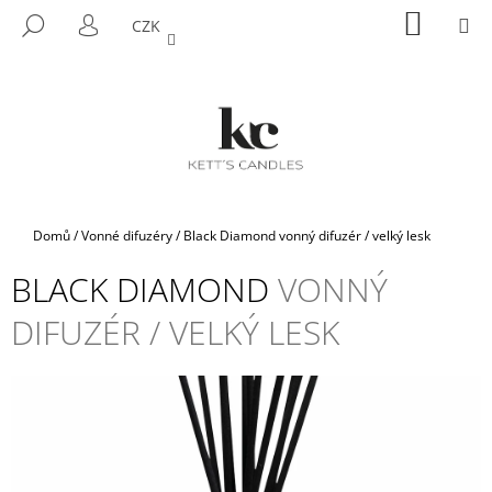
K
Přejít
NÁKUP
M
HLEDAT
CZK
na
KOŠÍK
O
PŘIHLÁŠENÍ
ZPĚT
ZPĚT
obsah
Š
Í
C
K
O
P
O
T
Domů
/
Vonné difuzéry
/
Black Diamond
vonný difuzér / velký lesk
Ř
BLACK DIAMOND
VONNÝ
E
B
DIFUZÉR / VELKÝ LESK
U
J
E
T
E
N