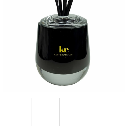
A
J
Í
T
?
HLEDAT
D
O
P
O
R
U
Č
U