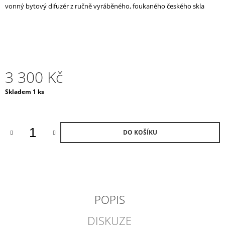
vonný bytový difuzér z ručně vyráběného, foukaného českého skla
J
E
M
E
POKLOP
NA
3 300 Kč
SVÍČKU
ČERNÝ
Měrná
Skladem 1 ks
2
cena:
300
Kč
DO KOŠÍKU
POPIS
DISKUZE