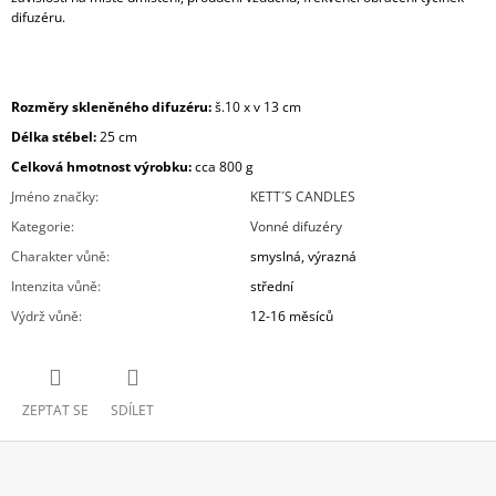
difuzéru.
Rozměry skleněného difuzéru:
š.10 x v 13 cm
Délka stébel:
25 cm
Celková hmotnost výrobku:
cca 800
g
Jméno značky
:
KETT´S CANDLES
Kategorie
:
Vonné difuzéry
Charakter vůně
:
smyslná, výrazná
Intenzita vůně
:
střední
Výdrž vůně
:
12-16 měsíců
ZEPTAT SE
SDÍLET