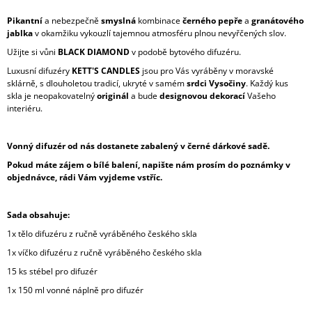
Pikantní
a nebezpečně
smyslná
kombinace
černého pepře
a
granátového
jablka
v okamžiku vykouzlí tajemnou atmosféru plnou nevyřčených slov.
Užijte si vůni
BLACK DIAMOND
v podobě bytového difuzéru.
Luxusní difuzéry
KETT'S CANDLES
jsou pro Vás vyráběny v moravské
sklárně, s dlouholetou tradicí, ukryté v samém
srdci Vysočiny
. Každý kus
skla je neopakovatelný
originál
a bude
designovou dekorací
Vašeho
interiéru.
Vonný difuzér od nás dostanete zabalený v černé dárkové sadě.
Pokud máte zájem o bílé balení, napište nám prosím do poznámky v
objednávce, rádi Vám vyjdeme vstříc.
Sada obsahuje:
1x tělo difuzéru z ručně vyráběného českého skla
1x víčko difuzéru z ručně vyráběného českého skla
15 ks stébel pro difuzér
1x 150 ml vonné náplně pro difuzér