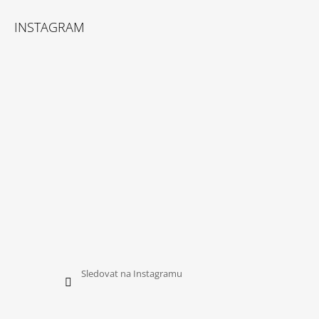
Z
Á
INSTAGRAM
P
A
T
Í
Sledovat na Instagramu