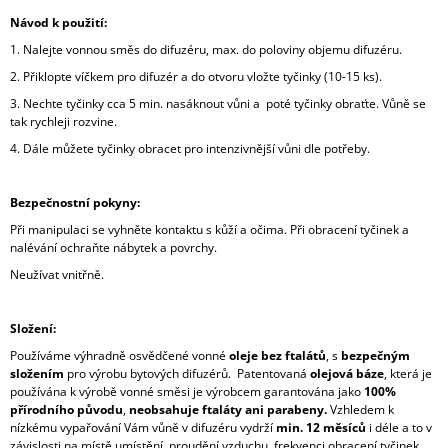
Návod k použití:
1. Nalejte vonnou směs do difuzéru, max. do poloviny objemu difuzéru.
2. Přiklopte víčkem pro difuzér a do otvoru vložte tyčinky (10-15 ks).
3. Nechte tyčinky cca 5 min. nasáknout vůni a poté tyčinky obraťte. Vůně se
tak rychleji rozvine.
4. Dále můžete tyčinky obracet pro intenzivnější vůni dle potřeby.
Bezpečnostní pokyny:
Při manipulaci se vyhněte kontaktu s kůží a očima. Při obracení tyčinek a
nalévání ochraňte nábytek a povrchy.
Neužívat vnitřně.
Složení:
Používáme výhradně osvědčené vonné
oleje bez ftalátů
, s
bezpečným
složením
pro výrobu bytových difuzérů. Patentovaná
olejová báze
, která je
používána k výrobě vonné směsi je výrobcem garantována jako
100%
přírodního původu
,
neobsahuje ftaláty ani parabeny.
Vzhledem k
nízkému vypařování Vám vůně v difuzéru vydrží
min. 12 měsíců
i déle a to v
závislosti na místě umístění, proudění vzduchu, frekvenci obracení tyčinek