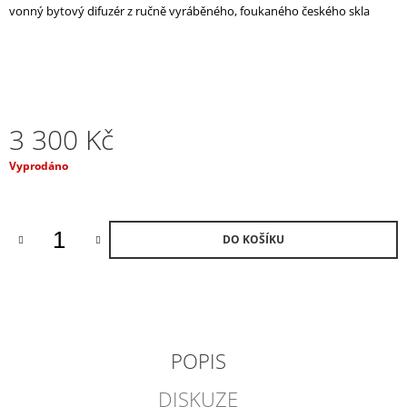
vonný bytový difuzér z ručně vyráběného, foukaného českého skla
J
E
M
E
NIGHT
IN
3 300 Kč
ISTANBUL
VONNÁ
Měrná
Vyprodáno
SVÍČKA
cena:
V
ČESKÉM
SKLE
/
DO KOŠÍKU
VELKÁ
2
100
Kč
POPIS
DISKUZE