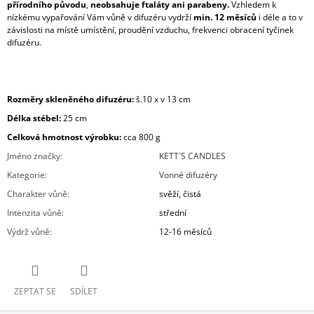
přírodního původu
,
neobsahuje ftaláty ani parabeny.
Vzhledem k
nízkému vypařování Vám vůně v difuzéru vydrží
min. 12 měsíců
i déle a to v
závislosti na místě umístění, proudění vzduchu, frekvenci obracení tyčinek
difuzéru.
Rozměry skleněného difuzéru:
š.10 x v 13 cm
Délka stébel:
25 cm
Celková hmotnost výrobku:
cca 800
g
Jméno značky
:
KETT´S CANDLES
Kategorie
:
Vonné difuzéry
Charakter vůně
:
svěží, čistá
Intenzita vůně
:
střední
Výdrž vůně
:
12-16 měsíců
ZEPTAT SE
SDÍLET