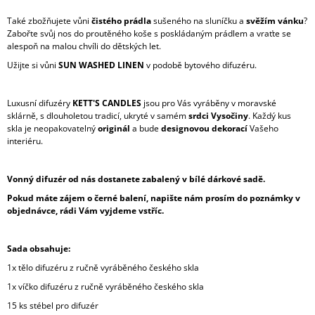
Také zbožňujete vůni
čistého prádla
sušeného na sluníčku a
svěžím vánku
?
Zabořte svůj nos do proutěného koše s poskládaným prádlem a vraťte se
alespoň na malou chvíli do dětských let.
Užijte si vůni
SUN WASHED LINEN
v podobě bytového difuzéru.
Luxusní difuzéry
KETT'S CANDLES
jsou pro Vás vyráběny v moravské
sklárně, s dlouholetou tradicí, ukryté v samém
srdci Vysočiny
. Každý kus
skla je neopakovatelný
originál
a bude
designovou dekorací
Vašeho
interiéru.
Vonný difuzér od nás dostanete zabalený v bílé dárkové sadě.
Pokud máte zájem o černé balení, napište nám prosím do poznámky v
objednávce, rádi Vám vyjdeme vstříc.
Sada obsahuje:
1x tělo difuzéru z ručně vyráběného českého skla
1x víčko difuzéru z ručně vyráběného českého skla
15 ks stébel pro difuzér