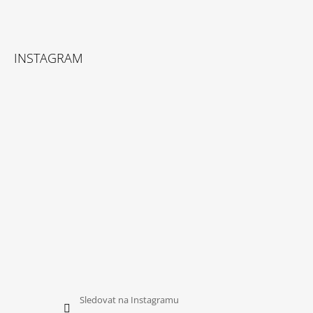
Z
Á
INSTAGRAM
P
A
T
Í
Sledovat na Instagramu