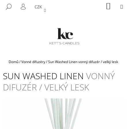
K
Přejít
NÁKUP
M
HLEDAT
CZK
na
KOŠÍK
O
PŘIHLÁŠENÍ
ZPĚT
ZPĚT
obsah
Š
Í
C
K
O
P
O
T
Domů
/
Vonné difuzéry
/
Sun Washed Linen
vonný difuzér / velký lesk
Ř
SUN WASHED LINEN
VONNÝ
E
B
DIFUZÉR / VELKÝ LESK
U
J
E
T
E
N