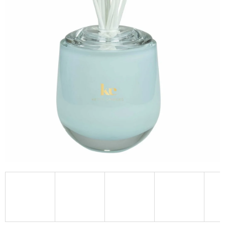
A
J
Í
T
?
HLEDAT
D
O
P
O
R
U
Č
U