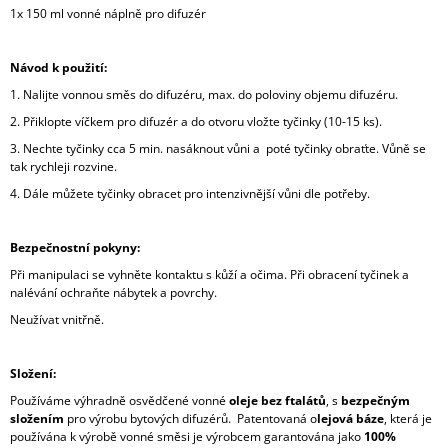
1x 150 ml vonné náplně pro difuzér
Návod k použití:
1. Nalijte vonnou směs do difuzéru, max. do poloviny objemu difuzéru.
2. Přiklopte víčkem pro difuzér a do otvoru vložte tyčinky (10-15 ks).
3. Nechte tyčinky cca 5 min. nasáknout vůni a poté tyčinky obraťte. Vůně se
tak rychleji rozvine.
4. Dále můžete tyčinky obracet pro intenzivnější vůni dle potřeby.
Bezpečnostní pokyny:
Při manipulaci se vyhněte kontaktu s kůží a očima. Při obracení tyčinek a
nalévání ochraňte nábytek a povrchy.
Neužívat vnitřně.
Složení:
Používáme výhradně osvědčené vonné
oleje bez ftalátů
, s
bezpečným
složením
pro výrobu bytových difuzérů. Patentovaná o
lejová báze
, která je
používána k výrobě vonné směsi je výrobcem garantována jako
100%