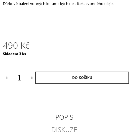
Dárkové balení vonných keramických destiček a vonného oleje.
J
E
M
E
POKLOP
NA
490 Kč
SVÍČKU
ČERNÝ
Měrná
Skladem 3 ks
2
cena:
300
Kč
DO KOŠÍKU
POPIS
DISKUZE