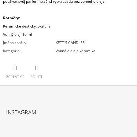
používat svůj parfém, stačí si vybrat sadu bez vonného oleje.
Rozměry:
Keramické destičky: 5x9 cm
Vonný olej: 10 ml
Jméno značky
:
KETT´S CANDLES
Kategorie
:
Vonné oleje a keramika
ZEPTAT SE
SDÍLET
Z
Á
INSTAGRAM
P
A
T