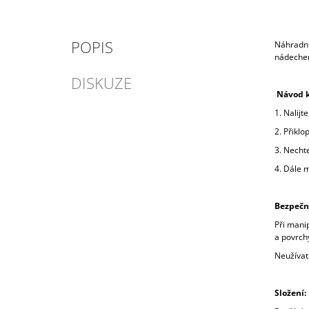
POPIS
Náhradní
nádech
DISKUZE
Návod k
1. Nalij
2. Přiklo
3. Nechte
4. Dále m
Bezpečn
Při manip
a povrch
Neužívat 
Složení: