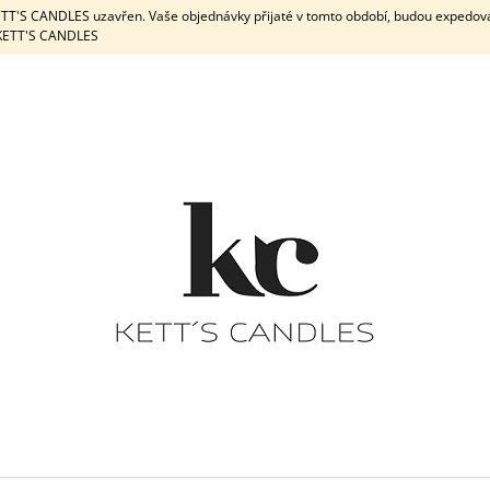
KETT'S CANDLES uzavřen. Vaše objednávky přijaté v tomto období, budou expedov
e KETT'S CANDLES
CO POTŘEBUJETE NAJÍT?
HLEDAT
DOPORUČUJEME
DÁRKOVÁ SADA / WHITE
DÁRKOVÁ
PEPPERMINT & 