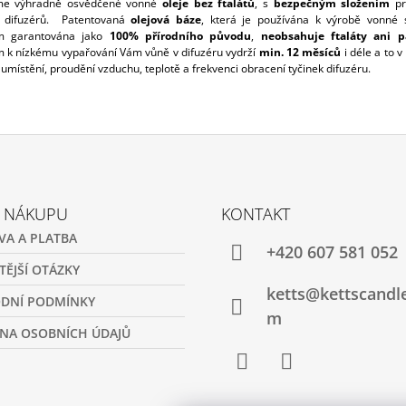
me výhradně osvědčené vonné
oleje bez ftalátů
, s
bezpečným složením
pr
h difuzérů. Patentovaná
olejová báze
, která je používána k výrobě vonné 
m garantována jako
100% přírodního původu
,
neobsahuje ftaláty ani p
 k nízkému vypařování Vám vůně v difuzéru vydrží
min. 12 měsíců
i déle a to v 
umístění, proudění vzduchu, teplotě a frekvenci obracení tyčinek difuzéru.
O NÁKUPU
KONTAKT
VA A PLATBA
+420 607 581 052
TĚJŠÍ OTÁZKY
ketts@kettscandl
DNÍ PODMÍNKY
m
NA OSOBNÍCH ÚDAJŮ
Facebook
Instagram