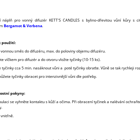
 náplň pro vonný difuzér KETT'S CANDLES s bylino-dřevitou vůní
kůry s ci
em
Bergamot & Verbena
.
 použití:
te vonnou směs do difuzéru, max. do poloviny objemu difuzéru.
pte víčkem pro difuzér a do otvoru vložte tyčinky (10-15 ks).
 tyčinky cca 5 min. nasáknout vůni a poté tyčinky obraťte. Vůně se tak rychleji ro
ůžete tyčinky obracet pro intenzivnější vůni dle potřeby.
ostní pokyny:
ulaci se vyhněte kontaktu s kůží a očima. Při obracení tyčinek a nalévání ochraň
y.
vnitřně.