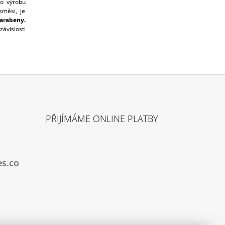
o výrobu
směsi, je
arabeny.
závislosti
PŘIJÍMÁME ONLINE PLATBY
es.co