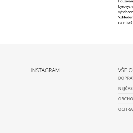
Používá
bytovýc
výrobce
Vzhledem
na místě 
Z
Á
INSTAGRAM
VŠE 
P
DOPRA
A
T
NEJČAS
Í
OBCHO
OCHRA