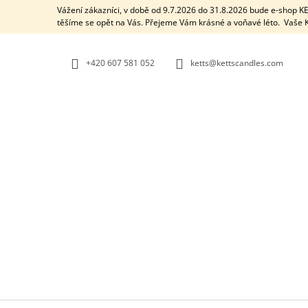
K
Přejít
Vážení zákazníci, v době od 9.7.2026 do 31.8.2026 bude e-shop 
na
O
těšíme se opět na Vás. Přejeme Vám krásné a voňavé léto. Vaš
ZPĚT
ZPĚT
obsah
DO
DO
Š
OBCHODU
OBCHODU
Í
+420 607 581 052
ketts@kettscandles.com
K
AROMALAMPA / BLACK BOX