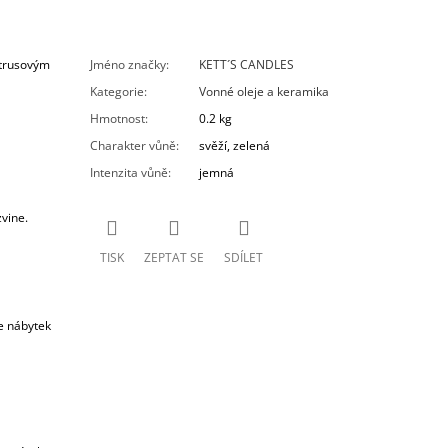
trusovým
Jméno značky
:
KETT´S CANDLES
Kategorie
:
Vonné oleje a keramika
Hmotnost
:
0.2 kg
Charakter vůně
:
svěží, zelená
Intenzita vůně
:
jemná
zvine.
TISK
ZEPTAT SE
SDÍLET
te nábytek