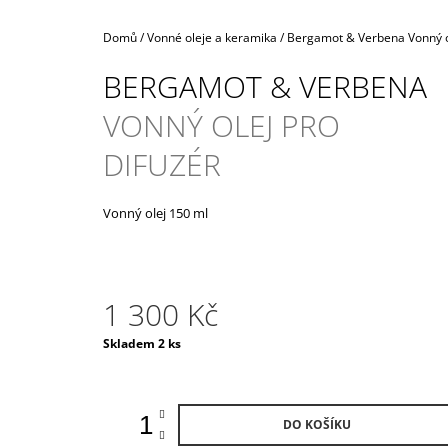
990 Kč
Domů
/
Vonné oleje a keramika
/
Bergamot & Verbena
Vonný o
BERGAMOT & VERBENA
VONNÝ OLEJ PRO
DIFUZÉR
Vonný olej 150 ml
1 300 Kč
Měrná
Skladem 2 ks
cena:
DO KOŠÍKU