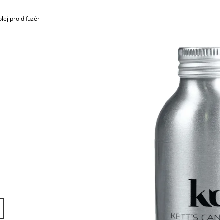
SADA S AROMALAMPOU
KERAMIKA A OLE
1 320 Kč
490 Kč
lej pro difuzér