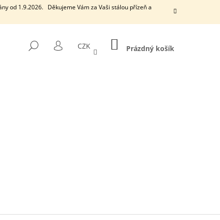
ány od 1.9.2026. Děkujeme Vám za Vaši stálou přízeň a
NÁKUPNÍ
HLEDAT
CZK
KOŠÍK
Prázdný košík
PŘIHLÁŠENÍ
Následující
EUCALYPTUS
VONNÁ