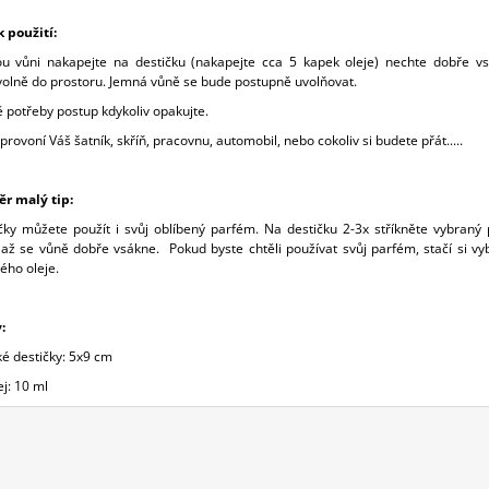
 použití:
ou vůni nakapejte na destičku (nakapejte cca 5 kapek oleje) nechte dobře v
volně do prostoru. Jemná vůně se bude postupně uvolňovat.
 potřeby postup kdykoliv opakujte.
provoní Váš šatník, skříň, pracovnu, automobil, nebo cokoliv si budete přát.....
ěr malý tip:
čky můžete použít i svůj oblíbený parfém. Na destičku 2-3x stříkněte vybraný
 až se vůně dobře vsákne. Pokud byste chtěli používat svůj parfém, stačí si vy
ého oleje.
y:
é destičky: 5x9 cm
j: 10 ml