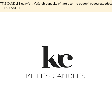
KETT'S CANDLES uzavřen. Vaše objednávky přijaté v tomto období, budou expedov
e KETT'S CANDLES
CO POTŘEBUJETE NAJÍT?
HLEDAT
DOPORUČUJEME
DÁRKOVÁ SADA / WHITE
DÁRKOVÁ
PEPPERMINT & 