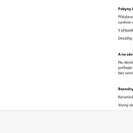
Pokyny k
Přiložen
zavěste 
V případě
Destičky 
A na záv
Na desti
počkejte
bez vonn
Rozměr
Keramick
Vonný ole
Z