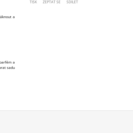
TISK
ZEPTAT SE
SDÍLET
sáknout a
 parfém a
brat sadu