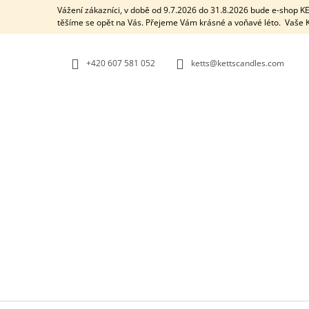
K
Přejít
Vážení zákazníci, v době od 9.7.2026 do 31.8.2026 bude e-shop 
na
O
těšíme se opět na Vás. Přejeme Vám krásné a voňavé léto. Vaš
ZPĚT
ZPĚT
obsah
DO
DO
Š
OBCHODU
OBCHODU
Í
+420 607 581 052
ketts@kettscandles.com
K
AROMALAMPA / BLACK BOX