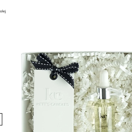
SADA S AROMALAMPOU
KERAMIKA A OLE
1 320 Kč
490 Kč
olej