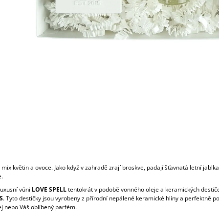
mix květin a ovoce. Jako když v zahradě zrají broskve, padají šťavnatá letní jablk
.
 luxusní vůni
LOVE SPELL
tentokrát v podobě vonného oleje a keramických destič
S
. Tyto destičky jsou vyrobeny z přírodní nepálené keramické hlíny a perfektně 
ej nebo Váš oblíbený parfém.