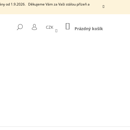
ány od 1.9.2026. Děkujeme Vám za Vaši stálou přízeň a
NÁKUPNÍ
HLEDAT
CZK
KOŠÍK
Prázdný košík
PŘIHLÁŠENÍ
Následující
EUCALYPTUS
VONNÁ