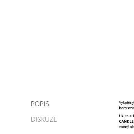
POPIS
Vyladěný 
hortenzie
Užijte si
DISKUZE
CANDLE
vonný ol