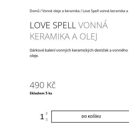
990 Kč
Domů
/
Vonné oleje a keramika
/
Love Spell
vonná keramika a 
LOVE SPELL
VONNÁ
KERAMIKA A OLEJ
Dárkové balení vonných keramických destiček a vonného
oleje.
490 Kč
Měrná
Skladem 5 ks
cena:
DO KOŠÍKU