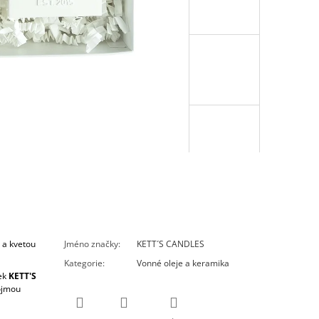
a a kvetou
Jméno značky
:
KETT´S CANDLES
Kategorie
:
Vonné oleje a keramika
ek
KETT'S
pojmou