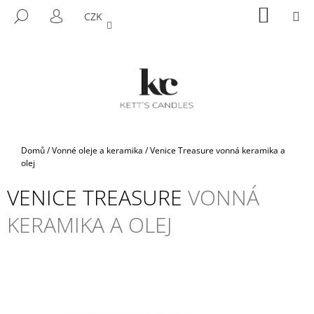
K
Přejít
NÁKUP
M
HLEDAT
CZK
na
KOŠÍK
O
PŘIHLÁŠENÍ
ZPĚT
ZPĚT
obsah
Š
Í
C
K
O
P
O
T
Domů
/
Vonné oleje a keramika
/
Venice Treasure
vonná keramika a
Ř
olej
E
VENICE TREASURE
VONNÁ
B
KERAMIKA A OLEJ
U
J
E
T
E
N