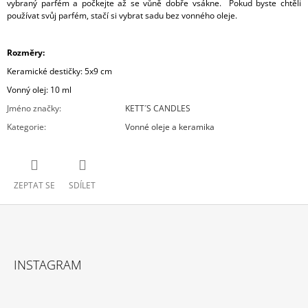
vybraný parfém a počkejte až se vůně dobře vsákne. Pokud byste chtěli
používat svůj parfém, stačí si vybrat sadu bez vonného oleje.
Rozměry:
Keramické destičky: 5x9 cm
Vonný olej: 10 ml
Jméno značky
:
KETT´S CANDLES
Kategorie
:
Vonné oleje a keramika
ZEPTAT SE
SDÍLET
Z
Á
INSTAGRAM
P
A