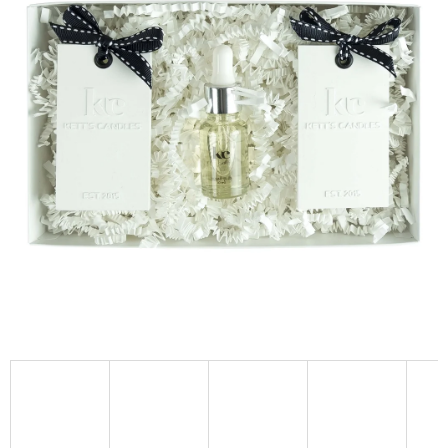
A
J
Í
T
?
HLEDAT
D
O
P
O
R
U
Č
U