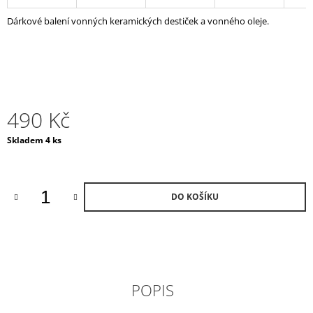
J
Dárkové balení vonných keramických destiček a vonného oleje.
E
M
E
MORNING
IN
PROVENCE
490 Kč
VONNÁ
KERAMIKA
Měrná
Skladem 4 ks
A
cena:
OLEJ
490
Kč
DO KOŠÍKU
POPIS