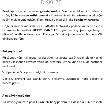
DISKUZE
Benátky
, to je jedna velká
galerie umění
. Svůdná a delikátní kombinace
s tóny
kůže
, vintage
knihkupectví
a špetkou pikantního
zázvoru
je takovým
naším malým uměleckým dílem. Hravá a magická jako
benátský karneval
.
Užijte si luxusní vůni
VENICE TREASURE
tentokrát v podobě vonného oleje a
keramických destiček
KETT'S CANDLES
. Tyto destičky jsou vyrobeny z
přírodní nepálené keramické hlíny a perfektně pojmou vonný olej nebo Váš
oblíbený parfém.
Pokyny k použití:
Přiloženou vůni nakapejte na destičku (nakapejte cca 5 kapek oleje) nechte
dobře vsáknout a zavěste volně do prostoru. Jemná vůně se bude postupně
uvolňovat.
V případě potřeby postup kdykoliv opakujte.
Destičky provoní Váš šatník, skříň, pracovnu, automobil, nebo cokoliv si
budete přát.....
A na závěr malý tip:
Na destičky můžete použít i svůj oblíbený parfém. Na destičku 2-3x stříkněte