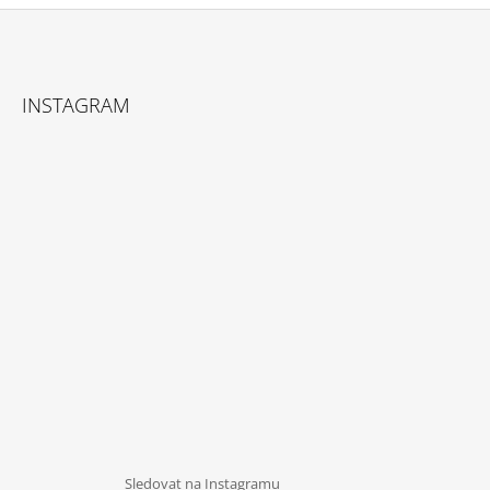
Z
Á
INSTAGRAM
P
A
T
Í
Sledovat na Instagramu