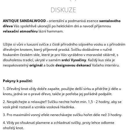
DISKUZE
ANTIQUE SANDALWOOD -
orientální a podmanivá esence
santalového
dřeva
Vás spolehlivě ukonejší po hektickém dni a navodí příjemnou
relaxační atmosféru
lázní hammam.
Užijte si vůni v luxusní svíčce z čistě přírodního sójového vosku a s přírodním
dřevěným knotem, který příjemně praská. Svíčku dodáváme v ručně
foukaném českém skle, které je pro Vás vyráběno v moravské sklárně, s
dlouholetou tradicí, ukryté v samém
srdci Vysočiny
. Každý kus skla je
neopakovatelný
originál
a bude
designovou dekorací
Vašeho interiéru.
Pokyny k použití:
1. Dřevěný knot vždy dobře zapalte, použijte delší sirku a přidržte ji déle u
knotu, jedná se o pravé dřevo, takže je potřeba jej pořádně podpálit.
2. Nespěchejte a relaxujte!! Svíčku nechte hořet min. 1,5 - 2 hodiny, aby se
vosk plně roztavil a vznikla vosková hladinka.
3. Pro maximální vonný efekt nenechávejte svíčku hořet déle než 3 hodiny.
4. Vždy po sfouknutí plamene a zchladnutí svíčky, prsty lehce odlomte
ohořelý knot.