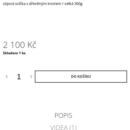
sójová svíčka s dřevěným knotem / velká 300g
J
E
M
E
POKLOP
NA
2 100 Kč
SVÍČKU
ČERNÝ
Měrná
Skladem 1 ks
2
cena:
300
Kč
DO KOŠÍKU
POPIS
VIDEA (1)