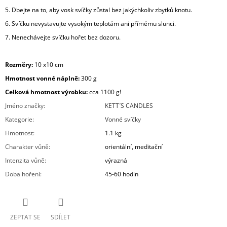
5. Dbejte na to, aby vosk svíčky zůstal bez jakýchkoliv zbytků knotu.
6. Svíčku nevystavujte vysokým teplotám ani přímému slunci.
7. Nenechávejte svíčku hořet bez dozoru.
Rozměry:
10 x10 cm
Hmotnost vonné náplně:
30
0 g
Celková hmotnost výrobku:
cca 11
00 g!
Jméno značky
:
KETT´S CANDLES
Kategorie
:
Vonné svíčky
Hmotnost
:
1.1 kg
Charakter vůně
:
orientální, meditační
Intenzita vůně
:
výrazná
Doba hoření
:
45-60 hodin
ZEPTAT SE
SDÍLET