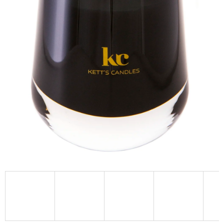
A
J
Í
T
?
HLEDAT
D
O
P
O
R
U
Č
U