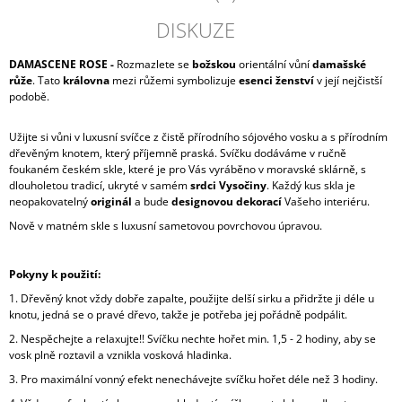
DISKUZE
DAMASCENE ROSE -
Rozmazlete se
božskou
orientální vůní
damašské
růže
. Tato
královna
mezi růžemi symbolizuje
esenci ženství
v její nejčistší
podobě.
Užijte si vůni v luxusní svíčce z čistě přírodního sójového vosku a s přírodním
dřevěným knotem, který příjemně praská. Svíčku dodáváme v ručně
foukaném českém skle, které je pro Vás vyráběno v moravské sklárně, s
dlouholetou tradicí, ukryté v samém
srdci Vysočiny
. Každý kus skla je
neopakovatelný
originál
a bude
designovou dekorací
Vašeho interiéru.
Nově v matném skle s luxusní sametovou povrchovou úpravou.
Pokyny k použití:
1. Dřevěný knot vždy dobře zapalte, použijte delší sirku a přidržte ji déle u
knotu, jedná se o pravé dřevo, takže je potřeba jej pořádně podpálit.
2. Nespěchejte a relaxujte!! Svíčku nechte hořet min. 1,5 - 2 hodiny, aby se
vosk plně roztavil a vznikla vosková hladinka.
3. Pro maximální vonný efekt nenechávejte svíčku hořet déle než 3 hodiny.