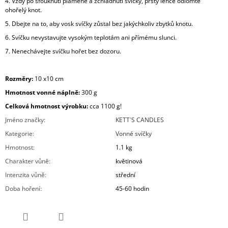
4. Vždy po sfouknutí plamene a zchladnutí svíčky, prsty lehce odlomte
ohořelý knot.
5. Dbejte na to, aby vosk svíčky zůstal bez jakýchkoliv zbytků knotu.
6. Svíčku nevystavujte vysokým teplotám ani přímému slunci.
7. Nenechávejte svíčku hořet bez dozoru.
Rozměry:
10 x10 cm
Hmotnost vonné náplně:
30
0 g
Celková hmotnost výrobku:
cca 11
00 g!
Jméno značky
:
KETT´S CANDLES
Kategorie
:
Vonné svíčky
Hmotnost
:
1.1 kg
Charakter vůně
:
květinová
Intenzita vůně
:
střední
Doba hoření
:
45-60 hodin