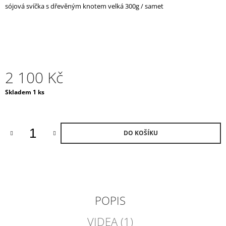
sójová svíčka s dřevěným knotem velká 300g / samet
J
E
M
E
DÁRKOVÁ
SADA
2 100 Kč
/
WHITE
Měrná
Skladem 1 ks
DÁRKOVÁ
cena:
SADA
S
AROMALAMPOU
1
DO KOŠÍKU
320
Kč
POPIS
VIDEA (1)