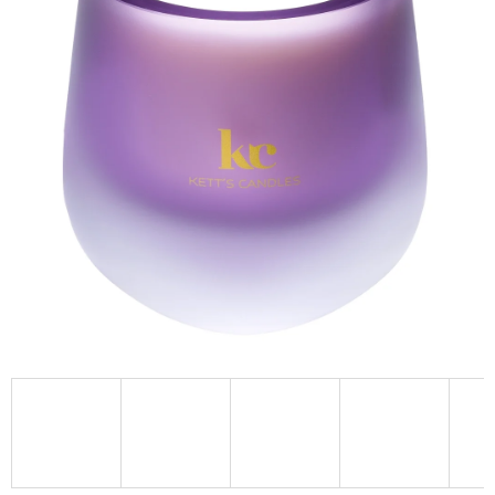
A
J
Í
T
?
HLEDAT
D
O
P
O
R
U
Č
U