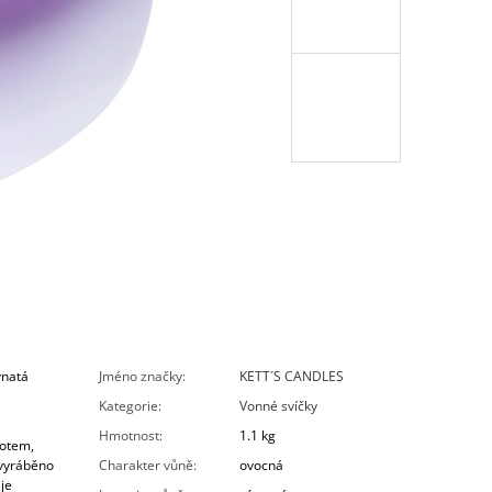
vnatá
Jméno značky
:
KETT´S CANDLES
Kategorie
:
Vonné svíčky
Hmotnost
:
1.1 kg
notem,
 vyráběno
Charakter vůně
:
ovocná
 je