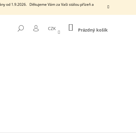
ány od 1.9.2026. Děkujeme Vám za Vaši stálou přízeň a
NÁKUPNÍ
HLEDAT
CZK
KOŠÍK
Prázdný košík
PŘIHLÁŠENÍ
Následující
EUCALYPTUS
VONNÁ