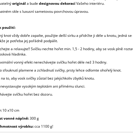
vatelný
originál
a bude
designovou dekorací
Vašeho interiéru.
atném skle s luxusní sametovou povrchovou úpravou.
 použití:
ý knot vždy dobře zapalte, použijte delší sirku a přidržte ji déle u knotu, jedná se
kže je potřeba jej pořádně podpálit.
hejte a relaxujte!! Svíčku nechte hořet min. 1,5 - 2 hodiny, aby se vosk plně roztav
osková hladinka.
aximální vonný efekt nenechávejte svíčku hořet déle než 3 hodiny.
o sfouknutí plamene a zchladnutí svíčky, prsty lehce odlomte ohořelý knot.
 na to, aby vosk svíčky zůstal bez jakýchkoliv zbytků knotu.
u nevystavujte vysokým teplotám ani přímému slunci.
hávejte svíčku hořet bez dozoru.
:
10 x10 cm
t vonné náplně:
30
0 g
 hmotnost výrobku:
cca 11
00 g!