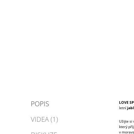
POPIS
LOVE SP
letní
jab
VIDEA (1)
Užijte si
který př
v moravs