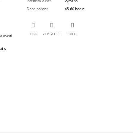
Intenzita vůně
:
výrazná
Doba hoření
:
45-60 hodin
TISK
ZEPTAT SE
SDÍLET
 o pravé
il a