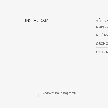
Z
Á
INSTAGRAM
VŠE 
P
DOPRA
A
T
NEJČAS
Í
OBCHO
OCHRA
Sledovat na Instagramu