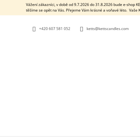
K
Přejít
Vážení zákazníci, v době od 9.7.2026 do 31.8.2026 bude e-shop 
na
O
těšíme se opět na Vás. Přejeme Vám krásné a voňavé léto. Vaš
ZPĚT
ZPĚT
obsah
DO
DO
Š
OBCHODU
OBCHODU
Í
+420 607 581 052
ketts@kettscandles.com
K
AROMALAMPA / BLACK BOX