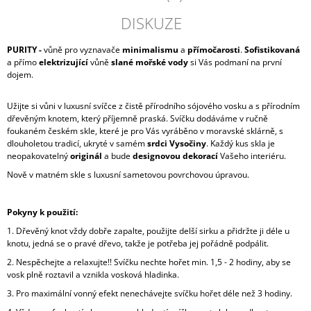
DISKUZE
PURITY -
vůně pro vyznavače
minimalismu
a
přímočarosti
.
Sofistikovaná
a přímo
elektrizující
vůně
slané mořské vody
si Vás podmaní na první
dojem.
Užijte si vůni v luxusní svíčce z čistě přírodního sójového vosku a s přírodním
dřevěným knotem, který příjemně praská. Svíčku dodáváme v ručně
foukaném českém skle, které je pro Vás vyráběno v moravské sklárně, s
dlouholetou tradicí, ukryté v samém
srdci Vysočiny
. Každý kus skla je
neopakovatelný
originál
a bude
designovou dekorací
Vašeho interiéru.
Nově v matném skle s luxusní sametovou povrchovou úpravou.
Pokyny k použití:
1. Dřevěný knot vždy dobře zapalte, použijte delší sirku a přidržte ji déle u
knotu, jedná se o pravé dřevo, takže je potřeba jej pořádně podpálit.
2. Nespěchejte a relaxujte!! Svíčku nechte hořet min. 1,5 - 2 hodiny, aby se
vosk plně roztavil a vznikla vosková hladinka.
3. Pro maximální vonný efekt nenechávejte svíčku hořet déle než 3 hodiny.