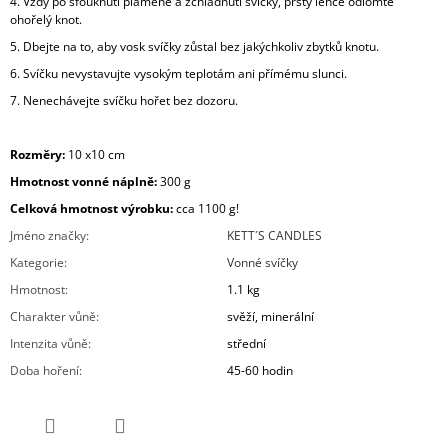
4. Vždy po sfouknutí plamene a zchladnutí svíčky, prsty lehce odlomte
ohořelý knot.
5. Dbejte na to, aby vosk svíčky zůstal bez jakýchkoliv zbytků knotu.
6. Svíčku nevystavujte vysokým teplotám ani přímému slunci.
7. Nenechávejte svíčku hořet bez dozoru.
Rozměry:
10 x10 cm
Hmotnost vonné náplně:
30
0 g
Celková hmotnost výrobku:
cca 11
00 g!
Jméno značky
:
KETT´S CANDLES
Kategorie
:
Vonné svíčky
Hmotnost
:
1.1 kg
Charakter vůně
:
svěží, minerální
Intenzita vůně
:
střední
Doba hoření
:
45-60 hodin