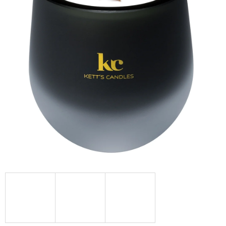
A
J
Í
T
?
HLEDAT
D
O
P
O
R
U
Č
U