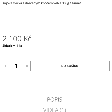
sójová svíčka s dřevěným knotem velká 300g / samet
J
E
M
E
VENICE
TREASURE
2 100 Kč
VONNÁ
SVÍČKA
Měrná
Skladem 1 ks
/
cena:
MALÁ
1
690
Kč
DO KOŠÍKU
POPIS
VIDEA (1)