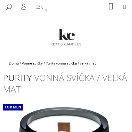
K
Přejít
NÁKUP
M
HLEDAT
CZK
na
KOŠÍK
O
PŘIHLÁŠENÍ
ZPĚT
ZPĚT
obsah
Š
Í
C
K
O
P
O
T
Domů
/
Vonné svíčky
/
Purity
vonná svíčka / velká mat
Ř
PURITY
VONNÁ SVÍČKA / VELKÁ
E
B
MAT
U
J
E
FOR MEN
T
E
N