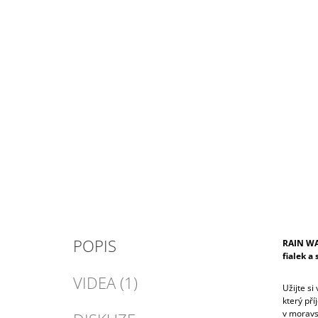
POPIS
RAIN WA
fialek a
VIDEA (1)
Užijte si
který př
v moravs