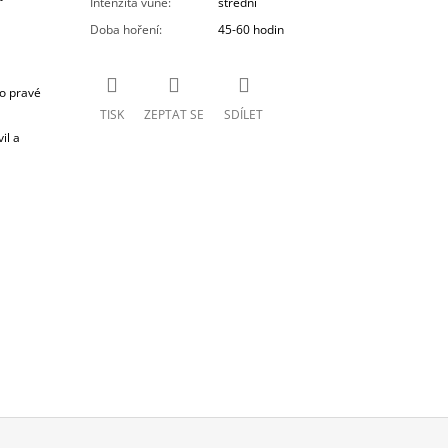
Intenzita vůně
:
střední
Doba hoření
:
45-60 hodin
 o pravé
TISK
ZEPTAT SE
SDÍLET
il a