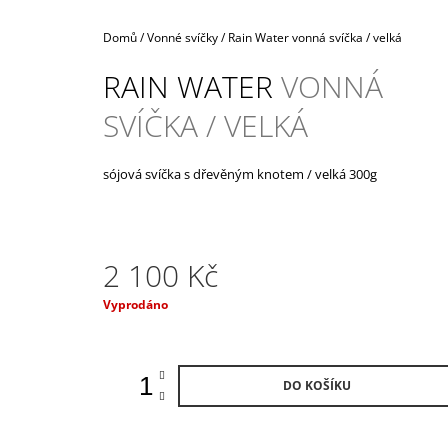
990 Kč
Domů
/
Vonné svíčky
/
Rain Water
vonná svíčka / velká
RAIN WATER
VONNÁ
SVÍČKA / VELKÁ
sójová svíčka s dřevěným knotem / velká 300g
2 100 Kč
Měrná
Vyprodáno
cena:
DO KOŠÍKU