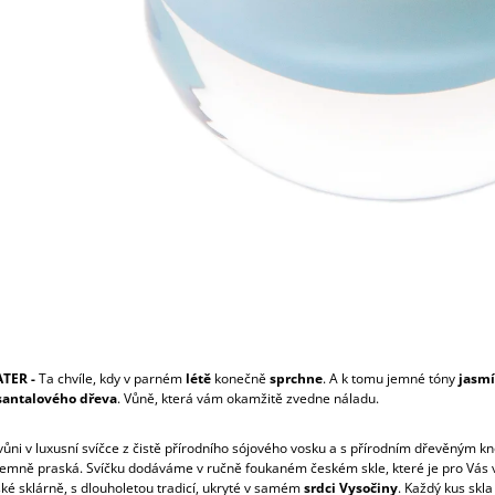
TER -
Ta chvíle, kdy v parném
létě
konečně
sprchne
. A k tomu jemné tóny
jasmí
 santalového dřeva
. Vůně, která vám okamžitě zvedne náladu.
 vůni v luxusní svíčce z čistě přírodního sójového vosku a s přírodním dřevěným k
íjemně praská. Svíčku dodáváme v ručně foukaném českém skle, které je pro Vás
ké sklárně, s dlouholetou tradicí, ukryté v samém
srdci Vysočiny
. Každý kus skla