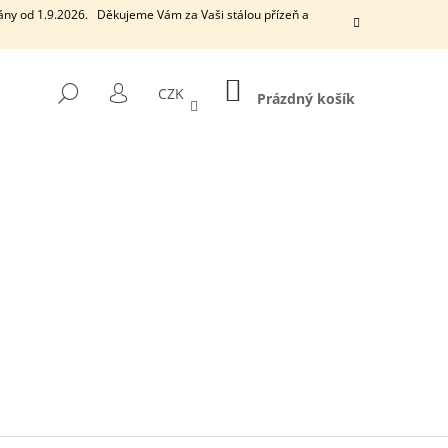
ány od 1.9.2026. Děkujeme Vám za Vaši stálou přízeň a
NÁKUPNÍ
HLEDAT
CZK
KOŠÍK
Prázdný košík
PŘIHLÁŠENÍ
Následující
EUCALYPTUS
VONNÁ