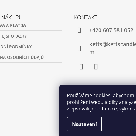
O NÁKUPU
KONTAKT
VA A PLATBA
+420 607 581 052
TĚJŠÍ OTÁZKY
ketts@kettscandl
DNÍ PODMÍNKY
m
NA OSOBNÍCH ÚDAJŮ
Facebook
Instagram
Používáme cookies, abychom
prohlížení webu a díky analý
zlepšovali jeho funkce, výkon 
Nastavení