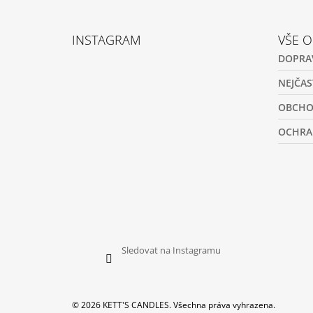
Z
Á
INSTAGRAM
VŠE 
P
DOPRA
A
T
NEJČAS
Í
OBCHO
OCHRA
Sledovat na Instagramu
© 2026 KETT'S CANDLES. Všechna práva vyhrazena.