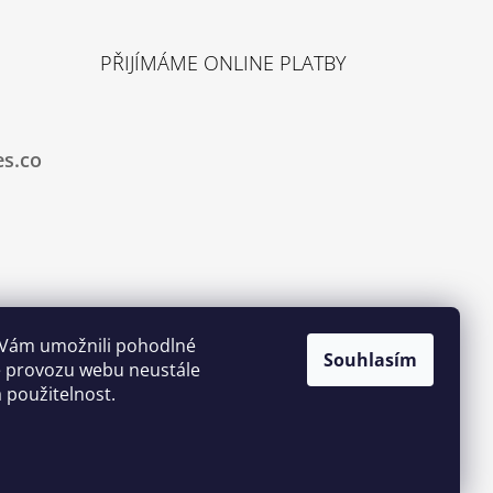
PŘIJÍMÁME ONLINE PLATBY
es.co
 Vám umožnili pohodlné
Souhlasím
ze provozu webu neustále
a použitelnost.
Vytvořil Shoptet