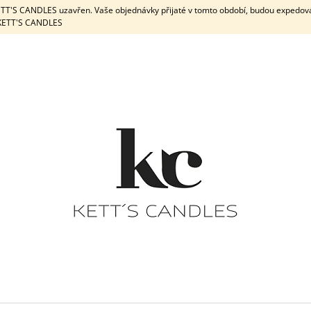
KETT'S CANDLES uzavřen. Vaše objednávky přijaté v tomto období, budou expedov
e KETT'S CANDLES
CO POTŘEBUJETE NAJÍT?
HLEDAT
DOPORUČUJEME
DÁRKOVÁ SADA / WHITE
DÁRKOVÁ
PEPPERMINT & 