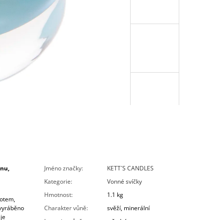
nu,
Jméno značky
:
KETT´S CANDLES
Kategorie
:
Vonné svíčky
Hmotnost
:
1.1 kg
notem,
 vyráběno
Charakter vůně
:
svěží, minerální
 je