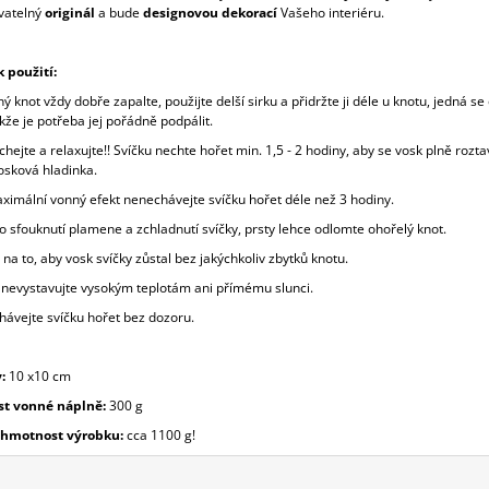
vatelný
originál
a bude
designovou dekorací
Vašeho interiéru.
 použití:
ý knot vždy dobře zapalte, použijte delší sirku a přidržte ji déle u knotu, jedná se
kže je potřeba jej pořádně podpálit.
hejte a relaxujte!! Svíčku nechte hořet min. 1,5 - 2 hodiny, aby se vosk plně roztav
osková hladinka.
aximální vonný efekt nenechávejte svíčku hořet déle než 3 hodiny.
o sfouknutí plamene a zchladnutí svíčky, prsty lehce odlomte ohořelý knot.
 na to, aby vosk svíčky zůstal bez jakýchkoliv zbytků knotu.
u nevystavujte vysokým teplotám ani přímému slunci.
hávejte svíčku hořet bez dozoru.
:
10 x10 cm
t vonné náplně:
30
0 g
 hmotnost výrobku:
cca 11
00 g!