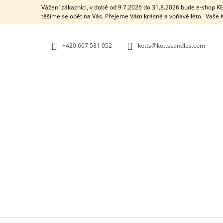
K
Přejít
Vážení zákazníci, v době od 9.7.2026 do 31.8.2026 bude e-shop 
na
O
těšíme se opět na Vás. Přejeme Vám krásné a voňavé léto. Vaš
ZPĚT
ZPĚT
obsah
DO
DO
Š
OBCHODU
OBCHODU
Í
+420 607 581 052
ketts@kettscandles.com
K
AROMALAMPA / BLACK BOX