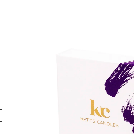
SADA S AROMALAMPOU
KERAMIKA A OLE
1 320 Kč
490 Kč