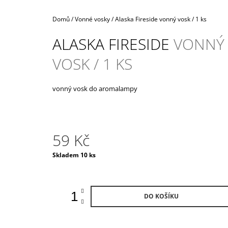
990 Kč
Domů
/
Vonné vosky
/
Alaska Fireside
vonný vosk / 1 ks
ALASKA FIRESIDE
VONNÝ
VOSK / 1 KS
vonný vosk do aromalampy
59 Kč
Měrná
Skladem 10 ks
cena:
DO KOŠÍKU