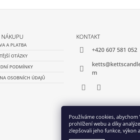
O NÁKUPU
KONTAKT
VA A PLATBA
+420 607 581 052
TĚJŠÍ OTÁZKY
ketts@kettscandl
DNÍ PODMÍNKY
m
NA OSOBNÍCH ÚDAJŮ
Facebook
Instagram
Používáme cookies, abychom
prohlížení webu a díky analý
zlepšovali jeho funkce, výkon 