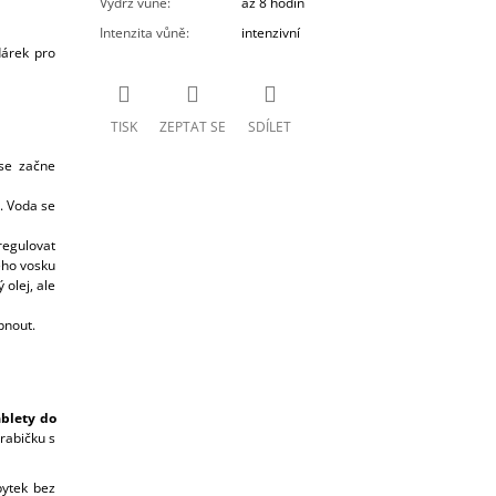
Výdrž vůně
:
až 8 hodin
Intenzita vůně
:
intenzivní
dárek pro
TISK
ZEPTAT SE
SDÍLET
se začne
. Voda se
regulovat
ého vosku
olej, ale
pnout.
blety do
rabičku s
bytek bez