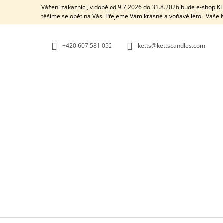
K
Přejít
Vážení zákazníci, v době od 9.7.2026 do 31.8.2026 bude e-shop 
na
O
těšíme se opět na Vás. Přejeme Vám krásné a voňavé léto. Vaš
ZPĚT
ZPĚT
obsah
DO
DO
Š
OBCHODU
OBCHODU
Í
+420 607 581 052
ketts@kettscandles.com
K
AROMALAMPA / BLACK BOX