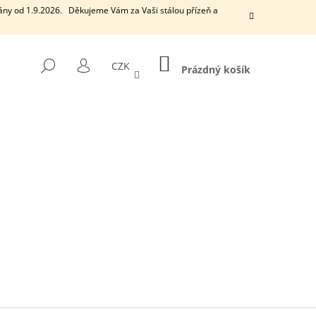
ány od 1.9.2026. Děkujeme Vám za Vaši stálou přízeň a
NÁKUPNÍ
HLEDAT
CZK
KOŠÍK
Prázdný košík
PŘIHLÁŠENÍ
Následující
EUCALYPTUS
VONNÁ