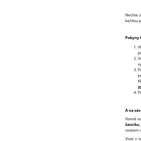
Nechte s
každou př
Pokyny k
V
p
V
v
P
p
K
m
P
A na záv
Vonné vo
šatníku
voskem n
Vosk v t