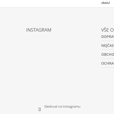
obalu!
Z
Á
INSTAGRAM
VŠE 
P
DOPRA
A
T
NEJČAS
Í
OBCHO
OCHRA
Sledovat na Instagramu