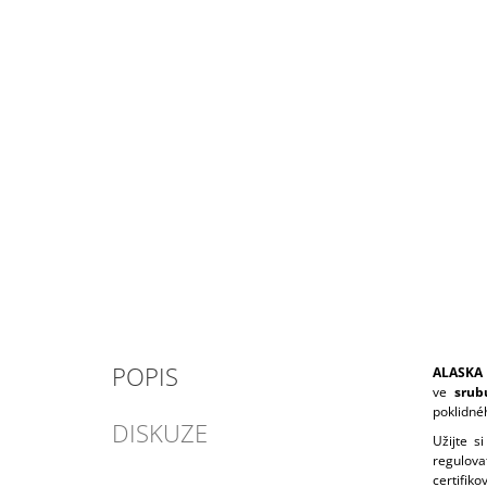
POPIS
ALASKA F
ve
srub
poklidné
DISKUZE
Užijte s
regulova
certifik