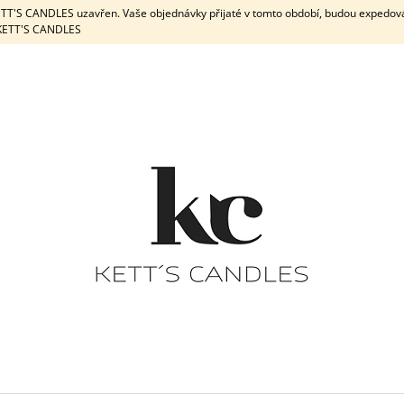
KETT'S CANDLES uzavřen. Vaše objednávky přijaté v tomto období, budou expedov
e KETT'S CANDLES
CO POTŘEBUJETE NAJÍT?
HLEDAT
DOPORUČUJEME
DÁRKOVÁ SADA / WHITE
DÁRKOVÁ
PEPPERMINT & 