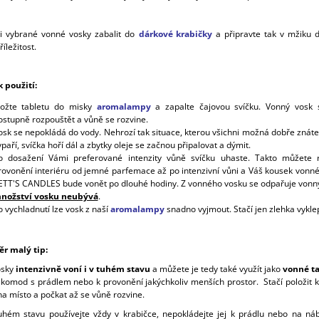
i vybrané vonné vosky zabalit do
dárkové krabičky
a připravte tak v mžiku 
íležitost.
 použití:
ložte tabletu do misky
aromalampy
a zapalte čajovou svíčku. Vonný vosk 
ostupně rozpouštět a vůně se rozvine.
osk se nepokládá do vody. Nehrozí tak situace, kterou všichni možná dobře znáte
ypaří, svíčka hoří dál a zbytky oleje se začnou připalovat a dýmit.
o dosažení Vámi preferované intenzity vůně svíčku uhaste. Takto můžete 
rovonění interiéru od jemné parfemace až po intenzivní vůni a Váš kousek vonn
ETT'S CANDLES bude vonět po dlouhé hodiny. Z vonného vosku se odpařuje vonný 
nožství vosku neubývá
.
o vychladnutí lze vosk z naší
aromalampy
snadno vyjmout. Stačí jen zlehka vykle
ěr malý tip:
sky
intenzivně voní i v tuhém stavu
a můžete je tedy také využít jako
vonné ta
, komod s prádlem nebo k provonění jakýchkoliv menších prostor. Stačí položit k
a místo a počkat až se vůně rozvine.
uhém stavu používejte vždy v krabičce, nepokládejte jej k prádlu nebo na ná