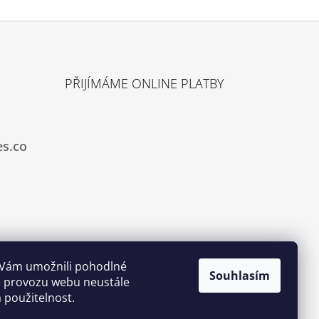
PŘIJÍMÁME ONLINE PLATBY
es.co
 Vám umožnili pohodlné
Souhlasím
ze provozu webu neustále
a použitelnost.