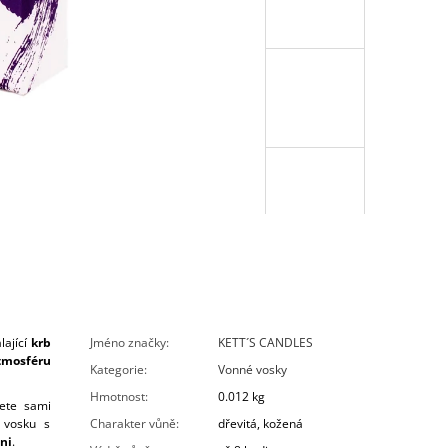
lající
krb
Jméno značky
:
KETT´S CANDLES
tmosféru
Kategorie
:
Vonné vosky
Hmotnost
:
0.012 kg
ete sami
o vosku s
Charakter vůně
:
dřevitá, kožená
ni
.