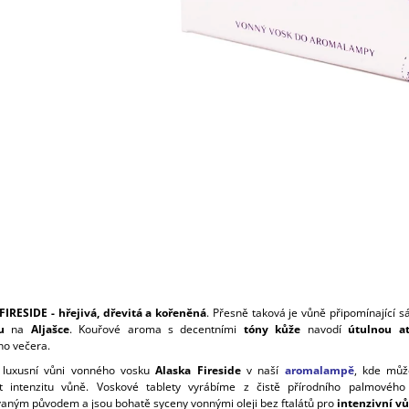
IRESIDE - hřejivá, dřevitá a kořeněná
. Přesně taková je vůně připomínající sá
u
na
Aljašce
. Kouřové aroma s decentními
tóny kůže
navodí
útulnou a
ho večera.
i luxusní vůni vonného vosku
Alaska Fireside
v naší
aromalampě
, kde můž
t intenzitu vůně. Voskové tablety vyrábíme z čistě přírodního palmovéh
ovaným původem a jsou bohatě syceny vonnými oleji bez ftalátů pro
intenzivní vů