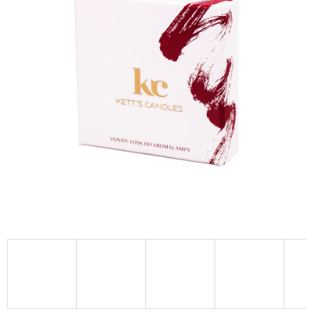
A
J
Í
T
?
HLEDAT
D
O
P
O
R
U
Č
U