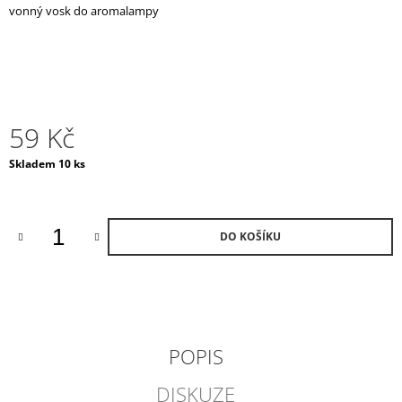
vonný vosk do aromalampy
J
E
M
E
NIGHT
IN
59 Kč
ISTANBUL
VONNÁ
Měrná
Skladem 10 ks
SVÍČKA
cena:
V
ČESKÉM
SKLE
/
DO KOŠÍKU
VELKÁ
2
100
Kč
POPIS
DISKUZE