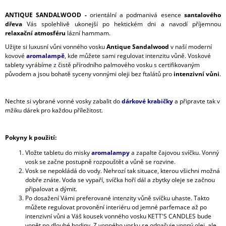
ANTIQUE SANDALWOOD -
orientální a podmanivá esence
santalového
dřeva
Vás spolehlivě ukonejší po hektickém dni a navodí příjemnou
relaxační atmosféru
lázní hammam.
Užijte si luxusní vůni vonného vosku
Antique Sandalwood
v naší moderní
kovové
aromalampě
, kde můžete sami regulovat intenzitu vůně. Voskové
tablety vyrábíme z čistě přírodního palmového vosku s certifikovaným
původem a jsou bohatě syceny vonnými oleji bez ftalátů pro
intenzivní vůni
.
Nechte si vybrané vonné vosky zabalit do
dárkové krabičky
a připravte tak v
mžiku dárek pro každou příležitost.
Pokyny k použití:
Vložte tabletu do misky
aromalampy
a zapalte čajovou svíčku. Vonný
vosk se začne postupně rozpouštět a vůně se rozvine.
Vosk se nepokládá do vody. Nehrozí tak situace, kterou všichni možná
dobře znáte. Voda se vypaří, svíčka hoří dál a zbytky oleje se začnou
připalovat a dýmit.
Po dosažení Vámi preferované intenzity vůně svíčku uhaste. Takto
můžete regulovat provonění interiéru od jemné parfemace až po
intenzivní vůni a Váš kousek vonného vosku KETT'S CANDLES bude
vonět po dlouhé hodiny. Z vonného vosku se odpařuje vonný olej, ale