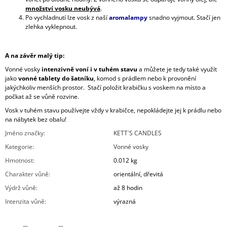
množství vosku neubývá
.
Po vychladnutí lze vosk z naší
aromalampy
snadno vyjmout. Stačí jen
zlehka vyklepnout.
A na závěr malý tip:
Vonné vosky
intenzivně voní i v tuhém stavu
a můžete je tedy také využít
jako
vonné tablety do šatníku
, komod s prádlem nebo k provonění
jakýchkoliv menších prostor. Stačí položit krabičku s voskem na místo a
počkat až se vůně rozvine.
Vosk v tuhém stavu používejte vždy v krabičce, nepokládejte jej k prádlu nebo
na nábytek bez obalu!
Jméno značky
:
KETT´S CANDLES
Kategorie
:
Vonné vosky
Hmotnost
:
0.012 kg
Charakter vůně
:
orientální, dřevitá
Výdrž vůně
:
až 8 hodin
Intenzita vůně
:
výrazná