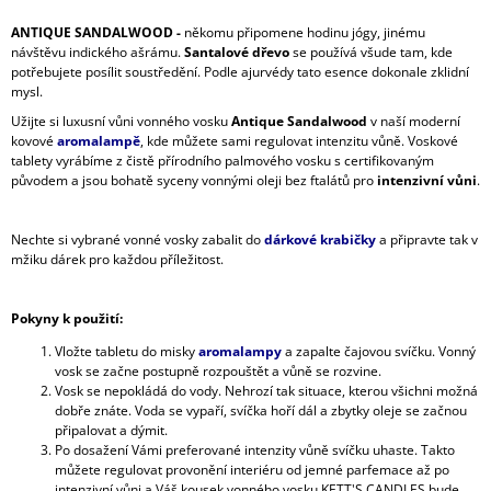
ANTIQUE SANDALWOOD -
někomu připomene hodinu jógy, jinému
návštěvu indického ašrámu.
Santalové dřevo
se používá všude tam, kde
potřebujete posílit soustředění. Podle ajurvédy tato esence dokonale zklidní
mysl.
Užijte si luxusní vůni vonného vosku
Antique Sandalwood
v naší moderní
kovové
aromalampě
, kde můžete sami regulovat intenzitu vůně. Voskové
tablety vyrábíme z čistě přírodního palmového vosku s certifikovaným
původem a jsou bohatě syceny vonnými oleji bez ftalátů pro
intenzivní vůni
.
Nechte si vybrané vonné vosky zabalit do
dárkové krabičky
a připravte tak v
mžiku dárek pro každou příležitost.
Pokyny k použití:
Vložte tabletu do misky
aromalampy
a zapalte čajovou svíčku. Vonný
vosk se začne postupně rozpouštět a vůně se rozvine.
Vosk se nepokládá do vody. Nehrozí tak situace, kterou všichni možná
dobře znáte. Voda se vypaří, svíčka hoří dál a zbytky oleje se začnou
připalovat a dýmit.
Po dosažení Vámi preferované intenzity vůně svíčku uhaste. Takto
můžete regulovat provonění interiéru od jemné parfemace až po
intenzivní vůni a Váš kousek vonného vosku KETT'S CANDLES bude