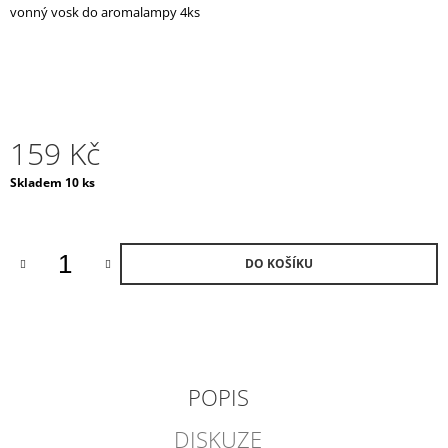
vonný vosk do aromalampy 4ks
J
E
M
E
AROMALAMPA
/
159 Kč
BLACK
BOX
Měrná
Skladem 10 ks
990
cena:
Kč
DO KOŠÍKU
POPIS
DISKUZE