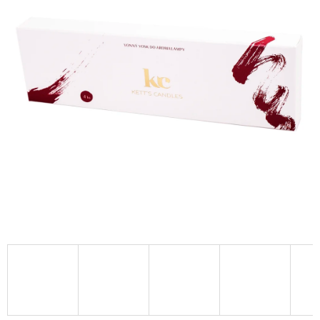
A
J
Í
T
?
HLEDAT
D
O
P
O
R
U
Č
U