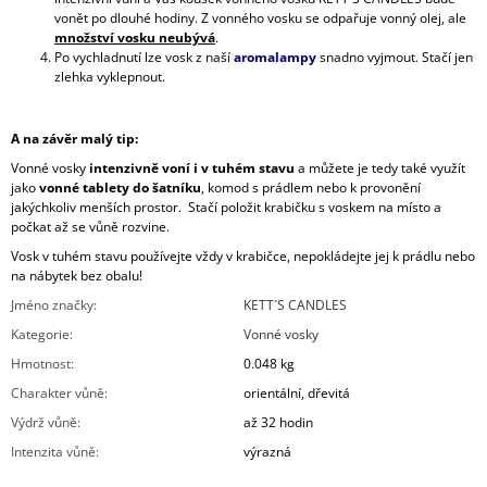
vonět po dlouhé hodiny. Z vonného vosku se odpařuje vonný olej, ale
množství vosku neubývá
.
Po vychladnutí lze vosk z naší
aromalampy
snadno vyjmout. Stačí jen
zlehka vyklepnout.
A na závěr malý tip:
Vonné vosky
intenzivně voní i v tuhém stavu
a můžete je tedy také využít
jako
vonné tablety do šatníku
, komod s prádlem nebo k provonění
jakýchkoliv menších prostor. Stačí položit krabičku s voskem na místo a
počkat až se vůně rozvine.
Vosk v tuhém stavu používejte vždy v krabičce, nepokládejte jej k prádlu nebo
na nábytek bez obalu!
Jméno značky
:
KETT´S CANDLES
Kategorie
:
Vonné vosky
Hmotnost
:
0.048 kg
Charakter vůně
:
orientální, dřevitá
Výdrž vůně
:
až 32 hodin
Intenzita vůně
:
výrazná