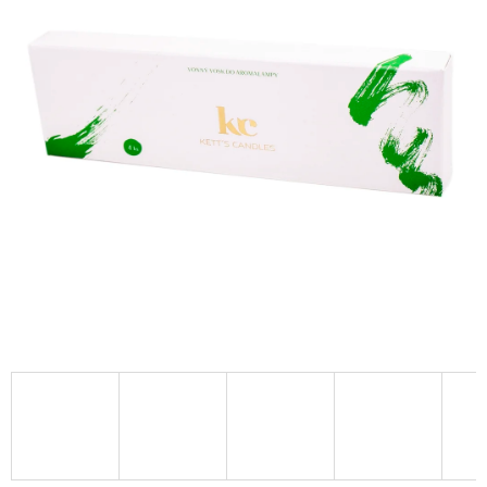
A
J
Í
T
?
HLEDAT
D
O
P
O
R
U
Č
U