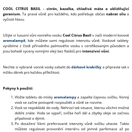
COOL CITRUS BASIL - citrón, bazalka, chladivá máta a uklidňující
geranium.
Ta pravá vůně pro každého, kdo potřebuje občas
nabrat sílu
a
vyčistit hlavu.
Užijte si luxusní vůni vonného vosku
Cool Citrus Basil
v naší moderní kovové
aromalampě
, kde můžete sami regulovat intenzitu vůně. Voskové tablety
vyrábíme z čistě přírodního palmového vosku s certifikovaným původem a
jsou bohatě syceny vonnými oleji bez ftalátů pro
intenzivní vůni
.
Nechte si vybrané vonné vosky zabalit do
dárkové krabičky
a připravte tak v
mžiku dárek pro každou příležitost.
Pokyny k použití:
Vložte tabletu do misky
aromalampy
a zapalte čajovou svíčku. Vonný
vosk se začne postupně rozpouštět a vůně se rozvine.
Vosk se nepokládá do vody. Nehrozí tak situace, kterou všichni možná
dobře znáte. Voda se vypaří, svíčka hoří dál a zbytky oleje se začnou
připalovat a dýmit.
Po dosažení Vámi preferované intenzity vůně svíčku uhaste. Takto
můžete regulovat provonění interiéru od jemné parfemace až po