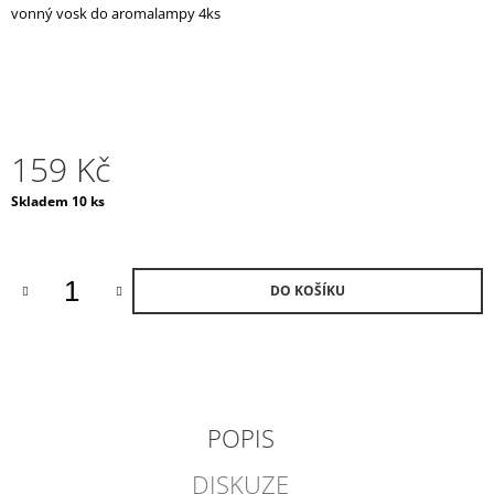
vonný vosk do aromalampy 4ks
J
E
M
E
DÁRKOVÁ
SADA
159 Kč
/
WHITE
Měrná
Skladem 10 ks
DÁRKOVÁ
cena:
SADA
S
AROMALAMPOU
1
DO KOŠÍKU
320
Kč
POPIS
DISKUZE