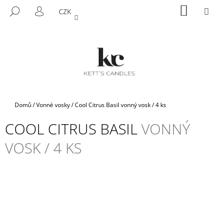
K
Přejít
NÁKUP
M
HLEDAT
CZK
na
KOŠÍK
O
PŘIHLÁŠENÍ
ZPĚT
ZPĚT
obsah
Š
Í
C
K
O
P
O
T
Domů
/
Vonné vosky
/
Cool Citrus Basil
vonný vosk / 4 ks
Ř
COOL CITRUS BASIL
VONNÝ
E
B
VOSK / 4 KS
U
J
E
T
E
N