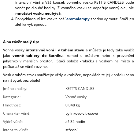
intenzivní vůni a Váš kousek vonného vosku KETT'S CANDLES bude
vonět po dlouhé hodiny. Z vonného vosku se odpařuje vonný olej, ale
množství vosku neubývá
.
Po vychladnutí lze vosk z naší
aromalampy
snadno vyjmout. Stačí jen
zlehka vyklepnout.
A na závěr malý tip:
Vonné vosky
intenzivně voní i v tuhém stavu
a můžete je tedy také využít
jako
vonné tablety do šatníku
, komod s prádlem nebo k provonění
jakýchkoliv menších prostor. Stačí položit krabičku s voskem na místo a
počkat až se vůně rozvine.
Vosk v tuhém stavu používejte vždy v krabičce, nepokládejte jej k prádlu nebo
na nábytek bez obalu!
Jméno značky
:
KETT´S CANDLES
Kategorie
:
Vonné vosky
Hmotnost
:
0.048 kg
Charakter vůně
:
bylinkovo-citrusová
Výdrž vůně
:
až 32 hodin
Intenzita vůně
:
střední