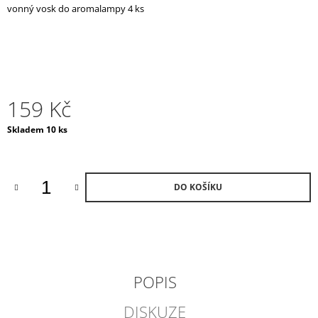
vonný vosk do aromalampy 4 ks
J
E
M
E
VENICE
TREASURE
159 Kč
VONNÁ
SVÍČKA
Měrná
Skladem 10 ks
/
cena:
MALÁ
1
690
Kč
DO KOŠÍKU
POPIS
DISKUZE