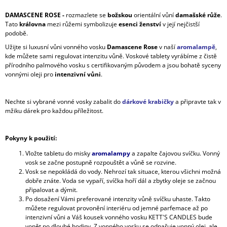
DAMASCENE ROSE -
rozmazlete se
božskou
orientální vůní
damašské růže
.
Tato
královna
mezi růžemi symbolizuje
esenci ženství
v její nejčistší
podobě.
Užijte si luxusní vůni vonného vosku
Damascene Rose
v naší
aromalampě
,
kde můžete sami regulovat intenzitu vůně. Voskové tablety vyrábíme z čistě
přírodního palmového vosku s certifikovaným původem a jsou bohatě syceny
vonnými oleji pro
intenzivní vůni
.
Nechte si vybrané vonné vosky zabalit do
dárkové krabičky
a připravte tak v
mžiku dárek pro každou příležitost.
Pokyny k použití:
Vložte tabletu do misky
aromalampy
a zapalte čajovou svíčku. Vonný
vosk se začne postupně rozpouštět a vůně se rozvine.
Vosk se nepokládá do vody. Nehrozí tak situace, kterou všichni možná
dobře znáte. Voda se vypaří, svíčka hoří dál a zbytky oleje se začnou
připalovat a dýmit.
Po dosažení Vámi preferované intenzity vůně svíčku uhaste. Takto
můžete regulovat provonění interiéru od jemné parfemace až po
intenzivní vůni a Váš kousek vonného vosku KETT'S CANDLES bude
vonět po dlouhé hodiny. Z vonného vosku se odpařuje vonný olej, ale