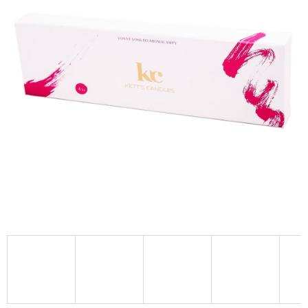
A
J
Í
T
?
HLEDAT
D
O
P
O
R
U
Č
U