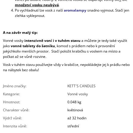
množství vosku neubývá
.
Po vychladnutí lze vosk z naší
aromalampy
snadno vyjmout. Stačí jen
zlehka vyklepnout.
A na závěr malý tip:
Vonné vosky
intenzivně voní i v tuhém stavu
a můžete je tedy také využít
jako
vonné tablety do šatníku
, komod s prádlem nebo k provonění
jakýchkoliv menších prostor. Stačí položit krabičku s voskem na místo a
počkat až se vůně rozvine.
Vosk v tuhém stavu používejte vždy v krabičce, nepokládejte jej k prádlu nebo
na nábytek bez obalu!
Jméno značky
:
KETT´S CANDLES
Kategorie
:
Vonné vosky
Hmotnost
:
0.048 kg
Charakter vůně
:
květinová
Výdrž vůně
:
až 32 hodin
Intenzita vůně
:
střední