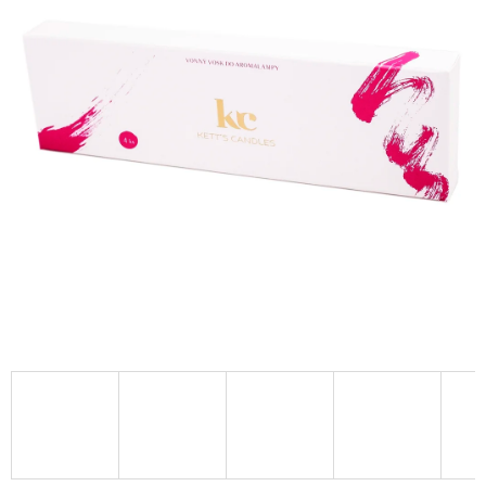
A
J
Í
T
?
HLEDAT
D
O
P
O
R
U
Č
U