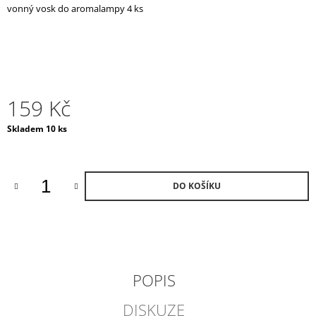
vonný vosk do aromalampy 4 ks
J
E
M
E
VENICE
TREASURE
159 Kč
VONNÁ
SVÍČKA
Měrná
Skladem 10 ks
/
cena:
MALÁ
1
690
Kč
DO KOŠÍKU
POPIS
DISKUZE