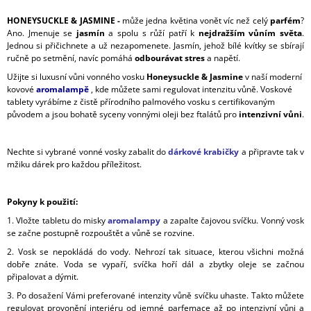
HONEYSUCKLE & JASMINE -
může jedna květina vonět víc než celý
parfém
?
Ano. Jmenuje se
jasmín
a spolu s růží patří k
nejdražším vůním světa
.
Jednou si přičichnete a už nezapomenete. Jasmín, jehož bílé kvítky se sbírají
ručně po setmění, navíc pomáhá
odbourávat stres
a napětí.
Užijte si luxusní vůni vonného vosku
Honeysuckle & Jasmine
v naší moderní
kovové
aromalampě
, kde můžete sami regulovat intenzitu vůně. Voskové
tablety vyrábíme z čistě přírodního palmového vosku s certifikovaným
původem a jsou bohatě syceny vonnými oleji bez ftalátů pro
intenzivní vůni
.
Nechte si vybrané vonné vosky zabalit do
dárkové krabičky
a připravte tak v
mžiku dárek pro každou příležitost.
Pokyny k použití:
1. Vložte tabletu do misky
aromalampy
a zapalte čajovou svíčku. Vonný vosk
se začne postupně rozpouštět a vůně se rozvine.
2. Vosk se nepokládá do vody. Nehrozí tak situace, kterou všichni možná
dobře znáte. Voda se vypaří, svíčka hoří dál a zbytky oleje se začnou
připalovat a dýmit.
3. Po dosažení Vámi preferované intenzity vůně svíčku uhaste. Takto můžete
regulovat provonění interiéru od jemné parfemace až po intenzivní vůni a