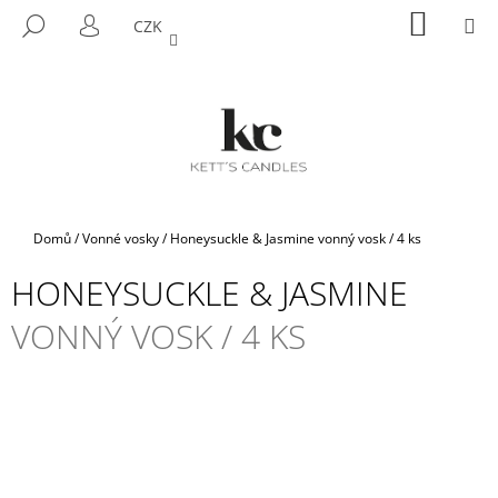
K
Přejít
NÁKUP
M
HLEDAT
CZK
na
KOŠÍK
O
PŘIHLÁŠENÍ
ZPĚT
ZPĚT
obsah
Š
Í
C
K
O
P
O
T
Domů
/
Vonné vosky
/
Honeysuckle & Jasmine
vonný vosk / 4 ks
Ř
HONEYSUCKLE & JASMINE
E
B
VONNÝ VOSK / 4 KS
U
J
E
T
E
N