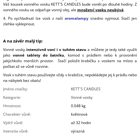
Váš kousek vonného vosku KETT'S CANDLES bude vonět po dlouhé hodiny. Z
vonného vosku se odpařuje vonný olej, ale
množství vosku neubývá
.
4. Po vychladnutí lze vosk z naší
aromalampy
snadno vyjmout. Stačí jen
zlehka vyklepnout.
A na závěr malý tip:
Vonné vosky
intenzivně voní i v tuhém stavu
a můžete je tedy také využít
jako
vonné tablety do šatníku
, komod s prádlem nebo k provonění
jakýchkoliv menších prostor. Stačí položit krabičku s voskem na místo a
počkat až se vůně rozvine.
Vosk v tuhém stavu používejte vždy v krabičce, nepokládejte jej k prádlu nebo
na nábytek bez obalu!
Jméno značky
:
KETT´S CANDLES
Kategorie
:
Vonné vosky
Hmotnost
:
0.048 kg
Charakter vůně
:
květinová
Výdrž vůně
:
až 32 hodin
Intenzita vůně
:
výrazná