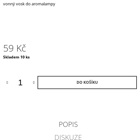
vonný vosk do aromalampy
J
E
M
E
NIGHT
IN
59 Kč
ISTANBUL
VONNÁ
Měrná
Skladem 10 ks
SVÍČKA
cena:
V
ČESKÉM
SKLE
/
DO KOŠÍKU
VELKÁ
2
100
Kč
POPIS
DISKUZE