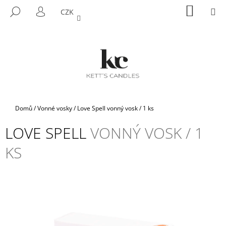
K
Přejít
NÁKUP
M
HLEDAT
CZK
na
KOŠÍK
O
PŘIHLÁŠENÍ
ZPĚT
ZPĚT
obsah
Š
Í
C
K
O
P
O
T
Domů
/
Vonné vosky
/
Love Spell
vonný vosk / 1 ks
Ř
LOVE SPELL
VONNÝ VOSK / 1
E
B
KS
U
J
E
T
E
N