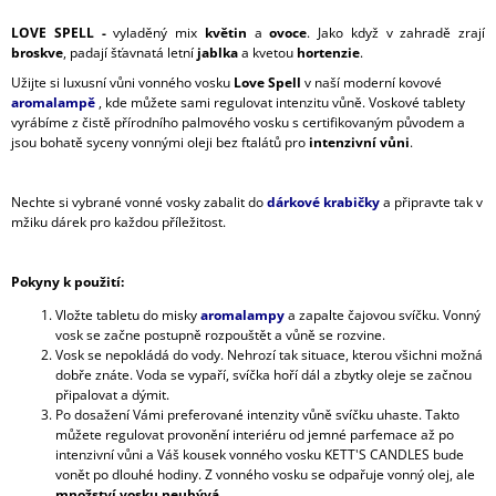
LOVE SPELL -
vyladěný mix
květin
a
ovoce
. Jako když v zahradě zrají
broskve
, padají šťavnatá letní
jablka
a kvetou
hortenzie
.
Užijte si luxusní vůni vonného vosku
Love Spell
v naší moderní kovové
aromalampě
, kde můžete sami regulovat intenzitu vůně. Voskové tablety
vyrábíme z čistě přírodního palmového vosku s certifikovaným původem a
jsou bohatě syceny vonnými oleji bez ftalátů pro
intenzivní vůni
.
Nechte si vybrané vonné vosky zabalit do
dárkové krabičky
a připravte tak v
mžiku dárek pro každou příležitost.
Pokyny k použití:
Vložte tabletu do misky
aromalampy
a zapalte čajovou svíčku. Vonný
vosk se začne postupně rozpouštět a vůně se rozvine.
Vosk se nepokládá do vody. Nehrozí tak situace, kterou všichni možná
dobře znáte. Voda se vypaří, svíčka hoří dál a zbytky oleje se začnou
připalovat a dýmit.
Po dosažení Vámi preferované intenzity vůně svíčku uhaste. Takto
můžete regulovat provonění interiéru od jemné parfemace až po
intenzivní vůni a Váš kousek vonného vosku KETT'S CANDLES bude
vonět po dlouhé hodiny. Z vonného vosku se odpařuje vonný olej, ale
množství vosku neubývá
.