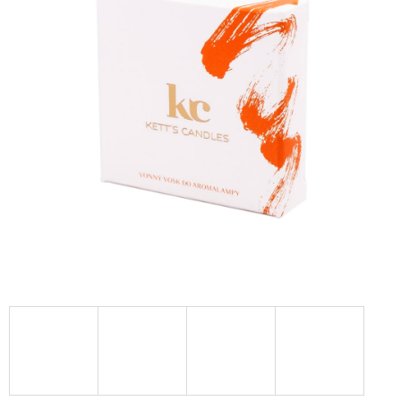
A
J
Í
T
?
HLEDAT
D
O
P
O
R
U
Č
U