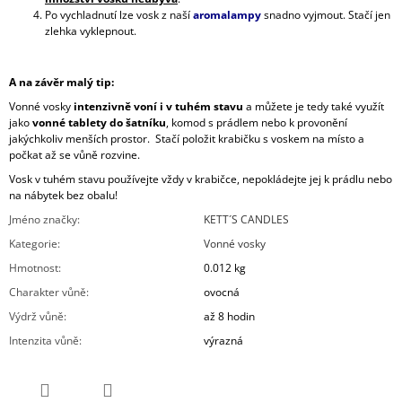
Po vychladnutí lze vosk z naší
aromalampy
snadno vyjmout. Stačí jen
zlehka vyklepnout.
A na závěr malý tip:
Vonné vosky
intenzivně voní i v tuhém stavu
a můžete je tedy také využít
jako
vonné tablety do šatníku
, komod s prádlem nebo k provonění
jakýchkoliv menších prostor. Stačí položit krabičku s voskem na místo a
počkat až se vůně rozvine.
Vosk v tuhém stavu používejte vždy v krabičce, nepokládejte jej k prádlu nebo
na nábytek bez obalu!
Jméno značky
:
KETT´S CANDLES
Kategorie
:
Vonné vosky
Hmotnost
:
0.012 kg
Charakter vůně
:
ovocná
Výdrž vůně
:
až 8 hodin
Intenzita vůně
:
výrazná