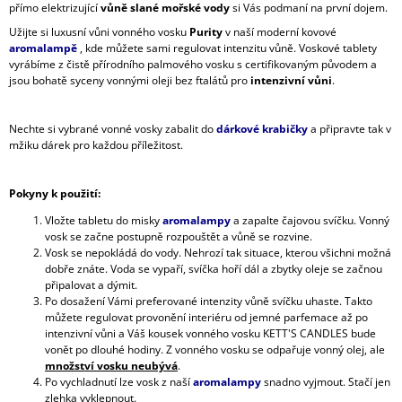
přímo elektrizující
vůně slané mořské vody
si Vás podmaní na první dojem.
Užijte si luxusní vůni vonného vosku
Purity
v naší moderní kovové
aromalampě
, kde můžete sami regulovat intenzitu vůně. Voskové tablety
vyrábíme z čistě přírodního palmového vosku s certifikovaným původem a
jsou bohatě syceny vonnými oleji bez ftalátů pro
intenzivní vůni
.
Nechte si vybrané vonné vosky zabalit do
dárkové krabičky
a připravte tak v
mžiku dárek pro každou příležitost.
Pokyny k použití:
Vložte tabletu do misky
aromalampy
a zapalte čajovou svíčku. Vonný
vosk se začne postupně rozpouštět a vůně se rozvine.
Vosk se nepokládá do vody. Nehrozí tak situace, kterou všichni možná
dobře znáte. Voda se vypaří, svíčka hoří dál a zbytky oleje se začnou
připalovat a dýmit.
Po dosažení Vámi preferované intenzity vůně svíčku uhaste. Takto
můžete regulovat provonění interiéru od jemné parfemace až po
intenzivní vůni a Váš kousek vonného vosku KETT'S CANDLES bude
vonět po dlouhé hodiny. Z vonného vosku se odpařuje vonný olej, ale
množství vosku neubývá
.
Po vychladnutí lze vosk z naší
aromalampy
snadno vyjmout. Stačí jen
zlehka vyklepnout.