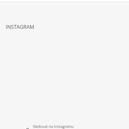
Z
Á
INSTAGRAM
P
A
T
Í
Sledovat na Instagramu