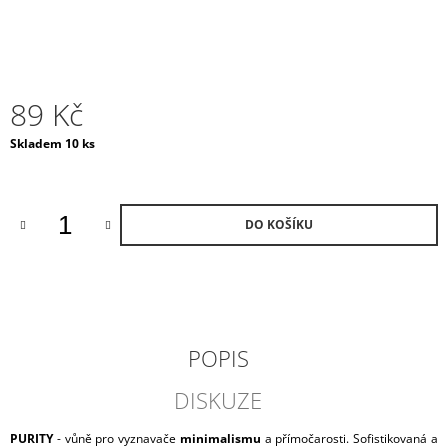
J
E
M
E
89 Kč
DÁRKOVÁ
SADA
Měrná
Skladem 10 ks
/
cena:
WHITE
DÁRKOVÁ
SADA
S
DO KOŠÍKU
AROMALAMPOU
1
320
Kč
POPIS
DISKUZE
PURITY
- vůně pro vyznavače
minimalismu
a přímočarosti. Sofistikovaná a