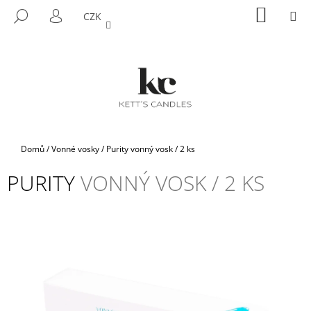
K
Přejít
NÁKUP
M
HLEDAT
CZK
na
KOŠÍK
O
PŘIHLÁŠENÍ
ZPĚT
ZPĚT
obsah
Š
Í
C
K
O
P
O
T
Domů
/
Vonné vosky
/
Purity
vonný vosk / 2 ks
Ř
PURITY
VONNÝ VOSK / 2 KS
E
B
U
J
E
T
E
N