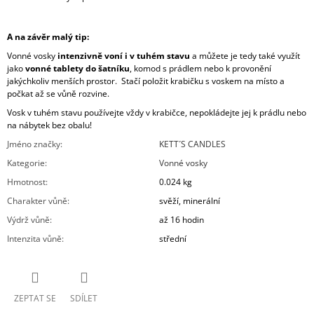
A na závěr malý tip:
Vonné vosky
intenzivně voní i v tuhém stavu
a můžete je tedy také využít
jako
vonné tablety do šatníku
, komod s prádlem nebo k provonění
jakýchkoliv menších prostor. Stačí položit krabičku s voskem na místo a
počkat až se vůně rozvine.
Vosk v tuhém stavu používejte vždy v krabičce, nepokládejte jej k prádlu nebo
na nábytek bez obalu!
Jméno značky
:
KETT´S CANDLES
Kategorie
:
Vonné vosky
Hmotnost
:
0.024 kg
Charakter vůně
:
svěží, minerální
Výdrž vůně
:
až 16 hodin
Intenzita vůně
:
střední
ZEPTAT SE
SDÍLET