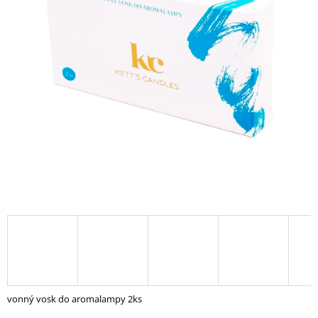
A
J
Í
T
?
HLEDAT
D
O
P
O
R
U
vonný vosk do aromalampy 2ks
Č
U