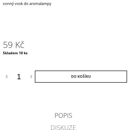
vonný vosk do aromalampy
J
E
M
E
VENICE
TREASURE
59 Kč
VONNÁ
SVÍČKA
Měrná
Skladem 10 ks
/
cena:
MALÁ
1
690
Kč
DO KOŠÍKU
POPIS
DISKUZE