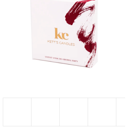
A
J
Í
T
?
HLEDAT
D
O
P
O
R
U
Č
U