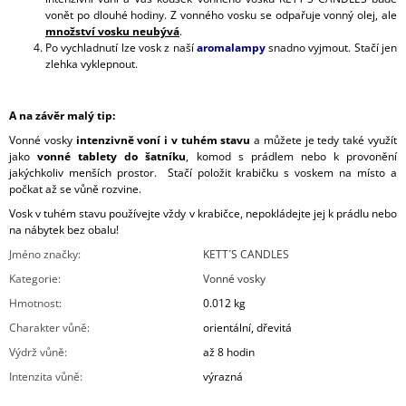
vonět po dlouhé hodiny. Z vonného vosku se odpařuje vonný olej, ale
množství vosku neubývá
.
Po vychladnutí lze vosk z naší
aromalampy
snadno vyjmout. Stačí jen
zlehka vyklepnout.
A na závěr malý tip:
Vonné vosky
intenzivně voní i v tuhém stavu
a můžete je tedy také využít
jako
vonné tablety do šatníku
, komod s prádlem nebo k provonění
jakýchkoliv menších prostor. Stačí položit krabičku s voskem na místo a
počkat až se vůně rozvine.
Vosk v tuhém stavu používejte vždy v krabičce, nepokládejte jej k prádlu nebo
na nábytek bez obalu!
Jméno značky
:
KETT´S CANDLES
Kategorie
:
Vonné vosky
Hmotnost
:
0.012 kg
Charakter vůně
:
orientální, dřevitá
Výdrž vůně
:
až 8 hodin
Intenzita vůně
:
výrazná