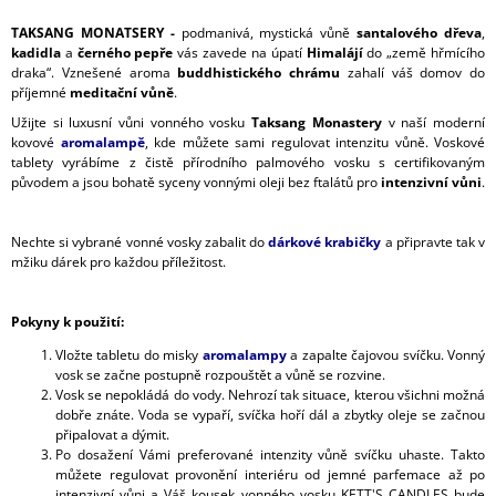
TAKSANG MONATSERY -
podmanivá, mystická vůně
santalového dřeva
,
kadidla
a
černého pepře
vás zavede na úpatí
Himalájí
do „země hřmícího
draka“. Vznešené aroma
buddhistického chrámu
zahalí váš domov do
příjemné
meditační vůně
.
Užijte si luxusní vůni vonného vosku
Taksang Monastery
v naší moderní
kovové
aromalampě
, kde můžete sami regulovat intenzitu vůně. Voskové
tablety vyrábíme z čistě přírodního palmového vosku s certifikovaným
původem a jsou bohatě syceny vonnými oleji bez ftalátů pro
intenzivní vůni
.
Nechte si vybrané vonné vosky zabalit do
dárkové krabičky
a připravte tak v
mžiku dárek pro každou příležitost.
Pokyny k použití:
Vložte tabletu do misky
aromalampy
a zapalte čajovou svíčku. Vonný
vosk se začne postupně rozpouštět a vůně se rozvine.
Vosk se nepokládá do vody. Nehrozí tak situace, kterou všichni možná
dobře znáte. Voda se vypaří, svíčka hoří dál a zbytky oleje se začnou
připalovat a dýmit.
Po dosažení Vámi preferované intenzity vůně svíčku uhaste. Takto
můžete regulovat provonění interiéru od jemné parfemace až po
intenzivní vůni a Váš kousek vonného vosku KETT'S CANDLES bude