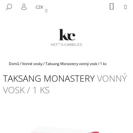
K
Přejít
NÁKUP
M
HLEDAT
CZK
na
KOŠÍK
O
PŘIHLÁŠENÍ
ZPĚT
ZPĚT
obsah
Š
Í
C
K
O
P
O
T
Domů
/
Vonné vosky
/
Taksang Monastery
vonný vosk / 1 ks
Ř
TAKSANG MONASTERY
VONNÝ
E
B
VOSK / 1 KS
U
J
E
T
E
N