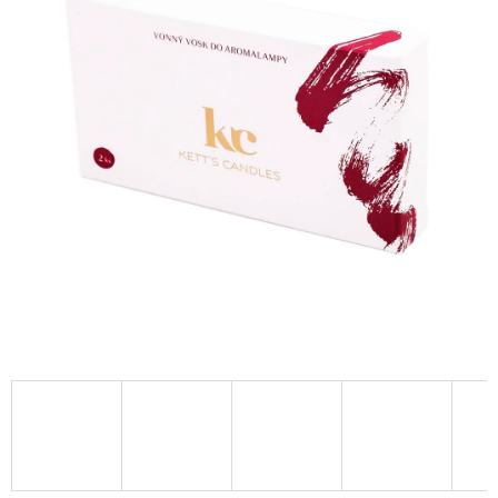
A
J
Í
T
?
HLEDAT
D
O
P
O
R
U
Č
U