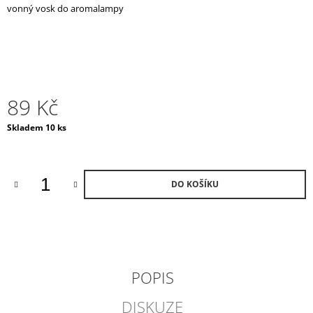
vonný vosk do aromalampy
J
E
M
E
MORNING
IN
89 Kč
PROVENCE
VONNÁ
Měrná
Skladem 10 ks
KERAMIKA
cena:
A
OLEJ
490
Kč
DO KOŠÍKU
POPIS
DISKUZE