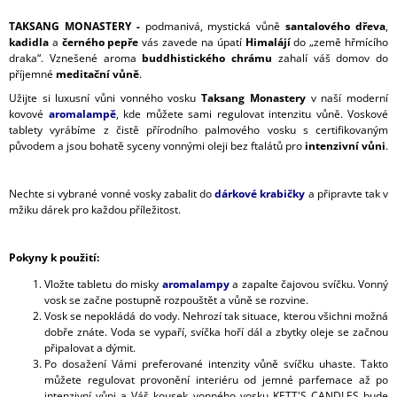
TAKSANG MONASTERY -
podmanivá, mystická vůně
santalového dřeva
,
kadidla
a
černého pepře
vás zavede na úpatí
Himalájí
do „země hřmícího
draka“. Vznešené aroma
buddhistického chrámu
zahalí váš domov do
příjemné
meditační vůně
.
Užijte si luxusní vůni vonného vosku
Taksang Monastery
v naší moderní
kovové
aromalampě
, kde můžete sami regulovat intenzitu vůně. Voskové
tablety vyrábíme z čistě přírodního palmového vosku s certifikovaným
původem a jsou bohatě syceny vonnými oleji bez ftalátů pro
intenzivní vůni
.
Nechte si vybrané vonné vosky zabalit do
dárkové krabičky
a připravte tak v
mžiku dárek pro každou příležitost.
Pokyny k použití:
Vložte tabletu do misky
aromalampy
a zapalte čajovou svíčku. Vonný
vosk se začne postupně rozpouštět a vůně se rozvine.
Vosk se nepokládá do vody. Nehrozí tak situace, kterou všichni možná
dobře znáte. Voda se vypaří, svíčka hoří dál a zbytky oleje se začnou
připalovat a dýmit.
Po dosažení Vámi preferované intenzity vůně svíčku uhaste. Takto
můžete regulovat provonění interiéru od jemné parfemace až po
intenzivní vůni a Váš kousek vonného vosku KETT'S CANDLES bude