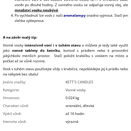
vonět po dlouhé hodiny. Z vonného vosku se odpařuje vonný olej, ale
množství vosku neubývá
.
Po vychladnutí lze vosk z naší
aromalampy
snadno vyjmout. Stačí jen
zlehka vyklepnout.
A na závěr malý tip:
Vonné vosky
intenzivně voní i v tuhém stavu
a můžete je tedy také využít
jako
vonné tablety do šatníku
, komod s prádlem nebo k provonění
jakýchkoliv menších prostor. Stačí položit krabičku s voskem na místo a
počkat až se vůně rozvine.
Vosk v tuhém stavu používejte vždy v krabičce, nepokládejte jej k prádlu nebo
na nábytek bez obalu!
Jméno značky
:
KETT´S CANDLES
Kategorie
:
Vonné vosky
Hmotnost
:
0.024 kg
Charakter vůně
:
orientální, dřevitá
Výdrž vůně
:
až 16 hodin
Intenzita vůně
:
výrazná