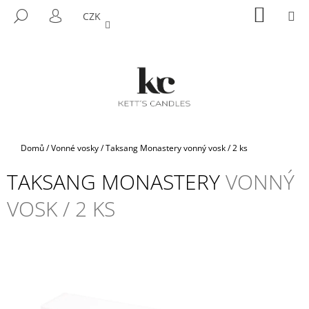
K
Přejít
NÁKUP
M
HLEDAT
CZK
na
KOŠÍK
O
PŘIHLÁŠENÍ
ZPĚT
ZPĚT
obsah
Š
Í
C
K
O
P
O
T
Domů
/
Vonné vosky
/
Taksang Monastery
vonný vosk / 2 ks
Ř
TAKSANG MONASTERY
VONNÝ
E
B
VOSK / 2 KS
U
J
E
T
E
N