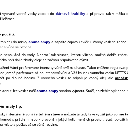
i vybrané vonné vosky zabalit do
dárkové krabičky
a připravte tak v mžiku 
íležitost.
 použití:
e tabletu do misky
aromalampy
a zapalte čajovou svíčku. Vonný vosk se začne
ět a vůně se rozvine.
se nepokládá do vody. Nehrozí tak situace, kterou všichni možná dobře znáte
víčka hoří dál a zbytky oleje se začnou připalovat a dýmit.
sažení Vámi preferované intenzity vůně svíčku uhaste. Takto můžete regulovat 
u od jemné parfemace až po intenzivní vůni a Váš kousek vonného vosku KETT'
ět po dlouhé hodiny. Z vonného vosku se odpařuje vonný olej, ale
množst
á
.
hladnutí lze vosk z naší
aromalampy
snadno vyjmout. Stačí jen zlehka vyklepnout
věr malý tip:
sky
intenzivně voní i v tuhém stavu
a můžete je tedy také využít jako
vonné ta
, komod s prádlem nebo k provonění jakýchkoliv menších prostor. Stačí položit k
a místo a počkat až se vůně rozvine.