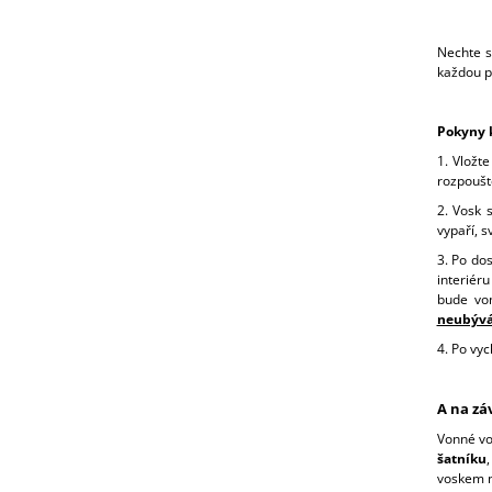
Nechte s
každou př
Pokyny k
1. Vložt
rozpoušt
2. Vosk 
vypaří, s
3. Po do
interiér
bude von
neubýv
4. Po vyc
A na zá
Vonné vo
šatníku
voskem n