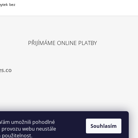
bytek bez
PŘIJÍMÁME ONLINE PLATBY
es.co
 Vám umožnili pohodlné
Souhlasím
ze provozu webu neustále
a použitelnost.