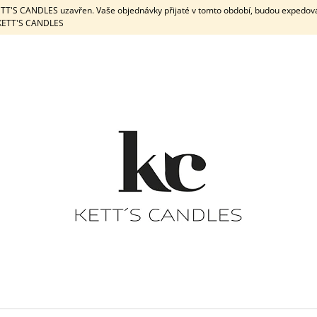
KETT'S CANDLES uzavřen. Vaše objednávky přijaté v tomto období, budou expedov
e KETT'S CANDLES
CO POTŘEBUJETE NAJÍT?
HLEDAT
DOPORUČUJEME
DÁRKOVÁ SADA / WHITE
DÁRKOVÁ
PEPPERMINT & 