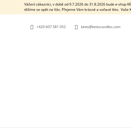
K
Přejít
Vážení zákazníci, v době od 9.7.2026 do 31.8.2026 bude e-shop 
na
O
těšíme se opět na Vás. Přejeme Vám krásné a voňavé léto. Vaš
ZPĚT
ZPĚT
obsah
DO
DO
Š
OBCHODU
OBCHODU
Í
+420 607 581 052
ketts@kettscandles.com
K
AROMALAMPA / BLACK BOX