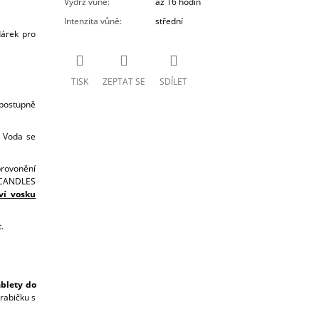
Výdrž vůně
:
až 16 hodin
Intenzita vůně
:
střední
dárek pro
TISK
ZEPTAT SE
SDÍLET
 postupně
. Voda se
provonění
S CANDLES
ví vosku
.
blety do
rabičku s