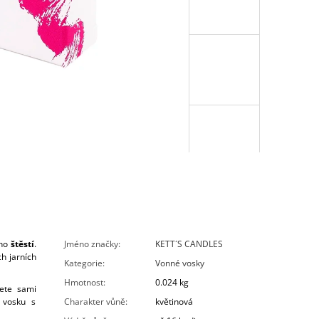
ího
štěstí
.
Jméno značky
:
KETT´S CANDLES
h jarních
Kategorie
:
Vonné vosky
Hmotnost
:
0.024 kg
ete sami
o vosku s
Charakter vůně
:
květinová