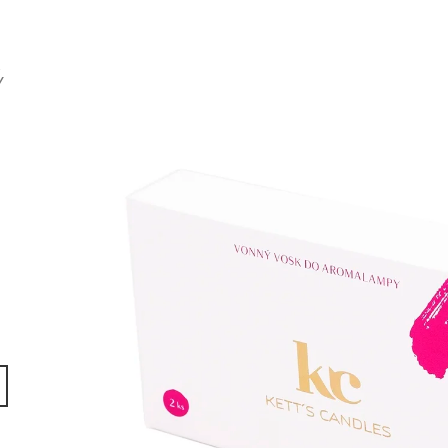
SADA S AROMALAMPOU
KERAMIKA A OLE
1 320 Kč
490 Kč
Ý