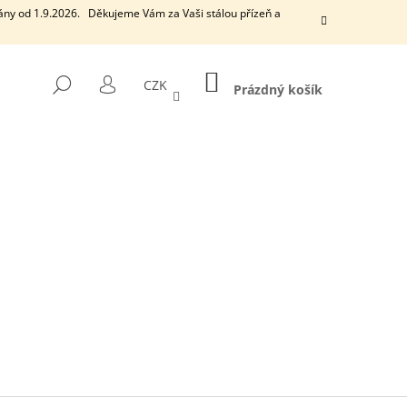
ány od 1.9.2026. Děkujeme Vám za Vaši stálou přízeň a
NÁKUPNÍ
HLEDAT
CZK
KOŠÍK
Prázdný košík
PŘIHLÁŠENÍ
Následující
EUCALYPTUS
VONNÁ