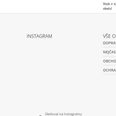
Vosk v t
obalu!
Z
Á
INSTAGRAM
VŠE 
P
DOPRA
A
T
NEJČAS
Í
OBCHO
OCHRA
Sledovat na Instagramu