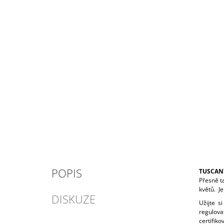
POPIS
TUSCANY
Přesně t
květů. J
DISKUZE
Užijte s
regulova
certifiko