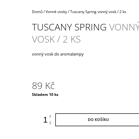
990 Kč
Domů
/
Vonné vosky
/
Tuscany Spring
vonný vosk / 2 ks
TUSCANY SPRING
VONN
VOSK / 2 KS
vonný vosk do aromalampy
89 Kč
Měrná
Skladem 10 ks
cena:
DO KOŠÍKU