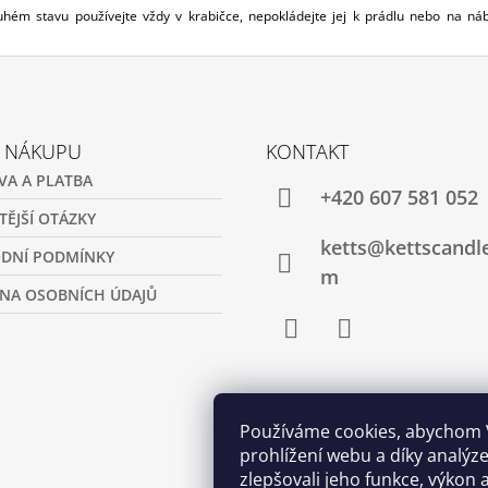
uhém stavu používejte vždy v krabičce, nepokládejte jej k prádlu nebo na ná
O NÁKUPU
KONTAKT
VA A PLATBA
+420 607 581 052
TĚJŠÍ OTÁZKY
ketts@kettscandl
DNÍ PODMÍNKY
m
NA OSOBNÍCH ÚDAJŮ
Facebook
Instagram
Používáme cookies, abychom
prohlížení webu a díky analý
zlepšovali jeho funkce, výkon 