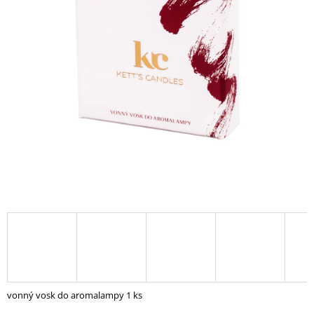
A
J
Í
T
?
HLEDAT
D
O
P
O
R
U
vonný vosk do aromalampy 1 ks
Č
U