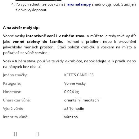
Po vychladnutí lze vosk z naší
aromalampy
snadno vyjmout. Stačí jen
zlehka vyklepnout.
A na závěr malý tip:
Vonné vosky
intenzivně voní i v tuhém stavu
a můžete je tedy také využít
jako
vonné tablety do šatníku
, komod s prádlem nebo k provonění
jakýchkoliv menších prostor. Stačí položit krabičku s voskem na místo a
počkat až se vůně rozvine.
Vosk v tuhém stavu používejte vždy v krabičce, nepokládejte jej k prádlu nebo
na nábytek bez obalu!
Jméno značky
:
KETT´S CANDLES
Kategorie
:
Vonné vosky
Hmotnost
:
0.024 kg
Charakter vůně
:
orientální, meditační
Výdrž vůně
:
až 16 hodin
Intenzita vůně
:
výrazná