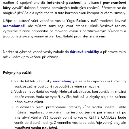
nádherné spojení akordů
indonéské patchouli
a pikantní
pomerančové
kůry
vytváří dokonalé aroma posvátných indických chrámů. Přeneste se do
magické jižní Asie a vychutnejte si tuto harmonickou kompozici všemi smysly.
Užijte si luxusní vůni vonného vosku
Yoga Relax
v naší moderní kovové
aromalampě
, kde můžete sami regulovat intenzitu vůně. Voskové tablety
vyrábíme z čistě přírodního palmového vosku s certifikovaným původem a
jsou bohatě syceny vonnými oleji bez ftalátů pro
intenzivní vůni
.
Nechte si vybrané vonné vosky zabalit do
dárkové krabičky
a připravte tak v
mžiku dárek pro každou příležitost.
Pokyny k použití:
Vložte tabletu do misky
aromalampy
a zapalte čajovou svíčku. Vonný
vosk se začne postupně rozpouštět a vůně se rozvine.
Vosk se nepokládá do vody. Nehrozí tak situace, kterou všichni možná
dobře znáte. Voda se vypaří, svíčka hoří dál a zbytky oleje se začnou
připalovat a dýmit.
Po dosažení Vámi preferované intenzity vůně svíčku uhaste. Takto
můžete regulovat provonění interiéru od jemné parfemace až po
intenzivní vůni a Váš kousek vonného vosku KETT'S CANDLES bude
vonět po dlouhé hodiny. Z vonného vosku se odpařuje vonný olej, ale
množství vosku neubývá
.