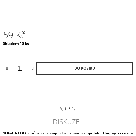
J
E
M
E
59 Kč
RAIN
WATER
Měrná
Skladem 10 ks
VONNÝ
cena:
DIFUZÉR
/
VELKÝ
LESK
DO KOŠÍKU
3
300
Kč
POPIS
DISKUZE
YOGA RELAX -
vůně co konejší duši a povzbuzuje tělo.
Hřejivý zázvor
a