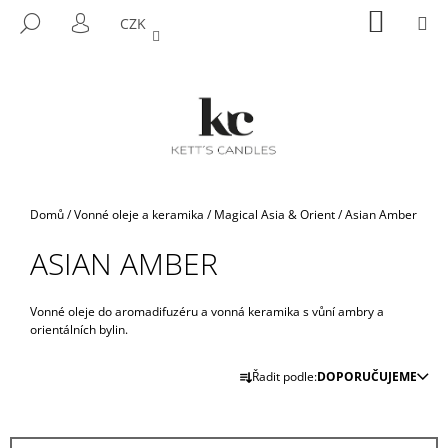
K
Přejít
NÁKUP
M
HLEDAT
CZK
na
KOŠÍK
O
PŘIHLÁŠENÍ
ZPĚT
ZPĚT
obsah
Š
Í
C
K
O
P
O
T
Domů
/
Vonné oleje a keramika
/
Magical Asia & Orient
/
Asian Amber
Ř
ASIAN AMBER
E
B
U
Vonné oleje do aromadifuzéru a vonná keramika s vůní ambry a
orientálních bylin.
J
Ř
E
Řadit podle:
DOPORUČUJEME
A
T
Z
E
E
N