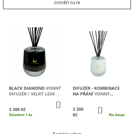
OTEVŘÍT FILTR
N
A
Í
J
P
Í
V
R
T
Ý
O
?
P
D
I
U
S
K
P
T
HLEDAT
R
Ů
O
D
BLACK DIAMOND
VONNÝ
DIFUZÉR - KOMBINACE
U
D
DIFUZÉR / VELKÝ LESK
NA PŘÁNÍ
VONNÝ
O
DIFUZÉR
K
DO
P
KOŠÍKU
T
DO
3 300
3 300 Kč
O
KOŠÍKU
Kč
Skladem 1 ks
Na dotaz
R
Ů
U
Č
U
2
položek celkem