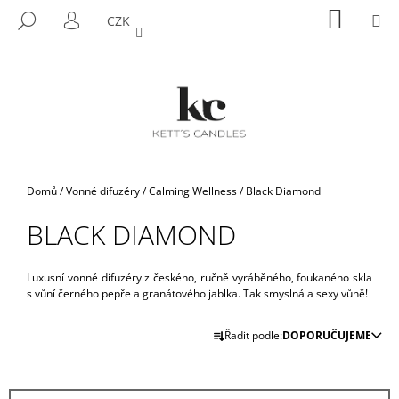
K
Přejít
NÁKUP
M
HLEDAT
CZK
na
KOŠÍK
O
PŘIHLÁŠENÍ
ZPĚT
ZPĚT
obsah
Š
Í
C
K
O
P
O
T
Domů
/
Vonné difuzéry
/
Calming Wellness
/
Black Diamond
Ř
BLACK DIAMOND
E
B
U
Luxusní vonné difuzéry z českého, ručně vyráběného, foukaného skla
s vůní černého pepře a granátového jablka. Tak smyslná a sexy vůně!
J
Ř
E
Řadit podle:
DOPORUČUJEME
A
T
Z
E
E
N