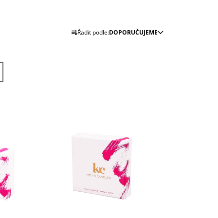
J
Ř
Řadit podle:
DOPORUČUJEME
A
Z
E
N
Í
P
R
O
D
U
K
T
Ů