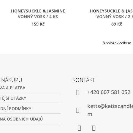
U
K
HONEYSUCKLE & JASMINE
HONEYSUCKLE & JA
T
VONNÝ VOSK / 4 KS
VONNÝ VOSK / 2 
Ů
159 Kč
89 Kč
3
položek celkem
O
V
L
Á
D
A
C
O NÁKUPU
KONTAKT
Í
VA A PLATBA
P
+420 607 581 052
R
TĚJŠÍ OTÁZKY
V
ketts@kettscandl
K
DNÍ PODMÍNKY
Y
m
V
NA OSOBNÍCH ÚDAJŮ
Ý
P