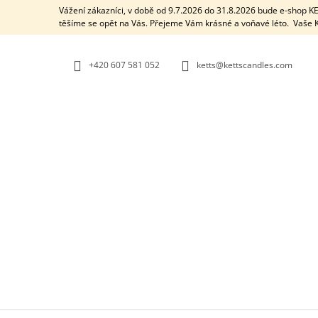
K
Přejít
Vážení zákazníci, v době od 9.7.2026 do 31.8.2026 bude e-shop 
na
O
těšíme se opět na Vás. Přejeme Vám krásné a voňavé léto. Vaš
ZPĚT
ZPĚT
obsah
DO
DO
Š
OBCHODU
OBCHODU
Í
+420 607 581 052
ketts@kettscandles.com
K
AROMALAMPA / BLACK BOX