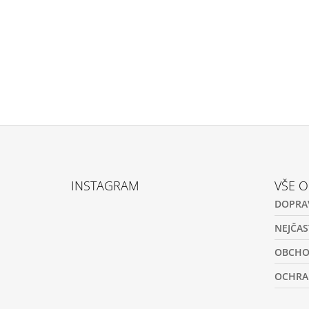
Z
Á
INSTAGRAM
VŠE 
P
DOPRA
A
T
NEJČAS
Í
OBCHO
OCHRA