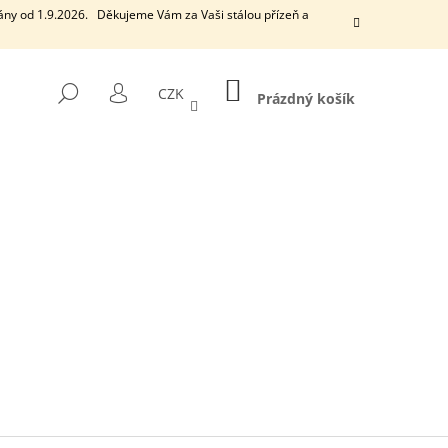
ány od 1.9.2026. Děkujeme Vám za Vaši stálou přízeň a
NÁKUPNÍ
HLEDAT
CZK
KOŠÍK
Prázdný košík
PŘIHLÁŠENÍ
Následující
EUCALYPTUS
VONNÁ