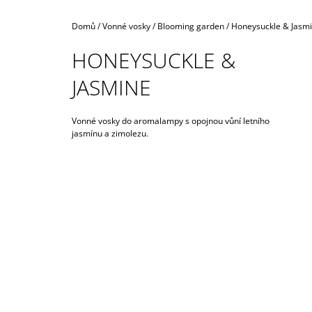
990 Kč
Domů
/
Vonné vosky
/
Blooming garden
/
Honeysuckle & Jasm
HONEYSUCKLE &
JASMINE
Vonné vosky do aromalampy s opojnou vůní letního
jasmínu a zimolezu.
I