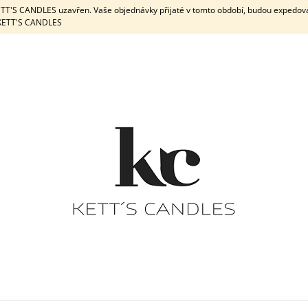
KETT'S CANDLES uzavřen. Vaše objednávky přijaté v tomto období, budou expedov
e KETT'S CANDLES
CO POTŘEBUJETE NAJÍT?
HLEDAT
DOPORUČUJEME
DÁRKOVÁ SADA / WHITE
DÁRKOVÁ
PEPPERMINT & 