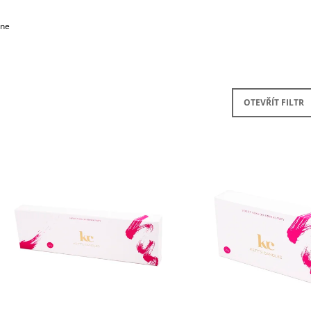
SADA S AROMALAMPOU
KERAMIKA A OLE
1 320 Kč
490 Kč
ine
OTEVŘÍT FILTR
V
Ý
P
S
P
R
O
D