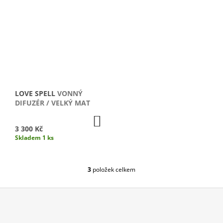
J
E
M
E
PURITY
VONNÁ
SVÍČKA
/
MALÁ
LOVE SPELL
VONNÝ
DIFUZÉR / VELKÝ MAT
1
690
DO
Kč
KOŠÍKU
3 300 Kč
Skladem 1 ks
3
položek celkem
O
V
L
Á
D
Z
A