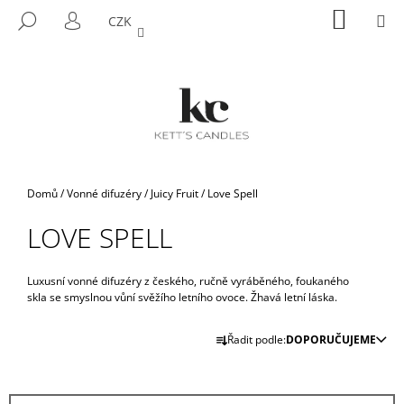
K
Přejít
NÁKUP
M
HLEDAT
CZK
na
KOŠÍK
O
PŘIHLÁŠENÍ
ZPĚT
ZPĚT
obsah
Š
Í
C
K
O
P
O
T
Domů
/
Vonné difuzéry
/
Juicy Fruit
/
Love Spell
Ř
LOVE SPELL
E
B
U
Luxusní vonné difuzéry z českého, ručně vyráběného, foukaného
skla se smyslnou vůní svěžího letního ovoce. Žhavá letní láska.
J
Ř
E
Řadit podle:
DOPORUČUJEME
A
T
Z
E
E
N