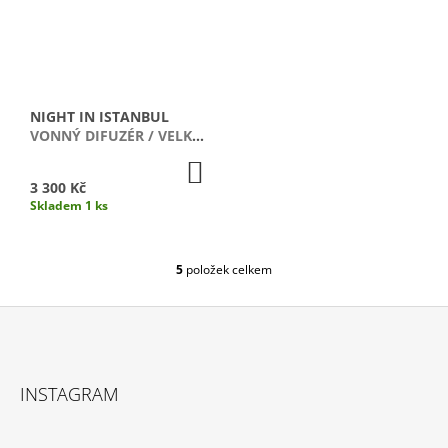
NIGHT IN ISTANBUL
VONNÝ DIFUZÉR / VELKÝ
LESK
DO
KOŠÍKU
3 300 Kč
Skladem 1 ks
5
položek celkem
O
V
L
Á
D
Z
A
Á
C
INSTAGRAM
P
Í
P
A