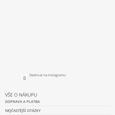
R
T
V
Í
K
Y
V
Ý
P
I
S
U
Sledovat na Instagramu
VŠE O NÁKUPU
DOPRAVA A PLATBA
NEJČASTĚJŠÍ OTÁZKY