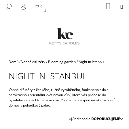
K
Přejít
NÁKUP
M
HLEDAT
CZK
na
KOŠÍK
O
PŘIHLÁŠENÍ
ZPĚT
ZPĚT
obsah
Š
Í
C
K
O
P
O
T
Domů
/
Vonné difuzéry
/
Blooming garden
/
Night in Istanbul
Ř
NIGHT IN ISTANBUL
E
B
U
Vonné difuzéry z českého, ručně vyráběného, foukaného skla s
čarokrásnou orientální květinovou vůní, která vás přenese do
J
bývalého centra Osmanské říše. Proměňte alespoň na okamžik svůj
E
domov v pohádkový palác.
T
Ř
Řadit podle:
DOPORUČUJEME
E
A
N