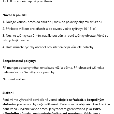
1x 150 ml vonné náplně pro difuzér
Návod k použití:
1. Nalejte vonnou směs do difuzéru, max. do poloviny objemu difuzéru.
2. Přiklopte víčkem pro difuzér a do otvoru vložte tyčinky (10-15 ks).
3. Nechte tyčinky cca 5 min. nasáknout vůni a poté tyčinky obraťte. Vůně se
tak rychleji rozvine.
4. Dále můžete tyčinky obracet pro intenzivnější vůni dle potřeby.
Bezpečnostní pokyny:
Při manipulaci se vyhněte kontaktu s kůží a očima. Při obracení tyčinek a
nalévání ochraňte nábytek a povrchy.
Neužívat vnitřně.
Složení:
Používáme výhradně osvědčené vonné
oleje bez ftalátů
, s
bezpečným
složením
pro výrobu bytových difuzérů. Patentovaná
olejová báze
, která je
používána k výrobě vonné směsi je výrobcem garantována jako
100%
přírodního původu
,
neobsahuje ftaláty ani parabeny.
Vzhledem k