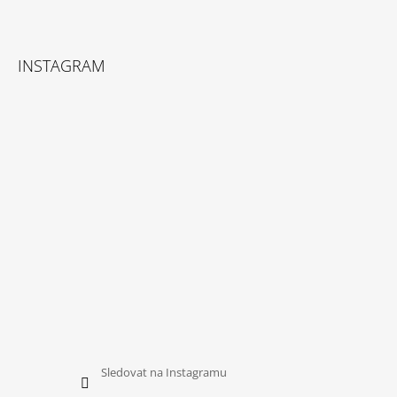
Z
Á
INSTAGRAM
P
A
T
Í
Sledovat na Instagramu