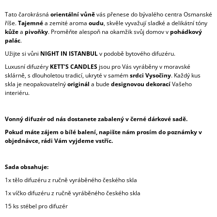
Tato čarokrásná
orientální vůně
vás přenese do bývalého centra Osmanské
říše.
Tajemné
a zemité aroma
oudu
, skvěle vyvažují sladké a delikátní tóny
kůže
a
pivoňky
. Proměňte alespoň na okamžik svůj domov v
pohádkový
palác
.
Užijte si vůni
NIGHT IN ISTANBUL
v podobě bytového difuzéru.
Luxusní difuzéry
KETT'S CANDLES
jsou pro Vás vyráběny v moravské
sklárně, s dlouholetou tradicí, ukryté v samém
srdci Vysočiny
. Každý kus
skla je neopakovatelný
originál
a bude
designovou dekorací
Vašeho
interiéru.
Vonný difuzér od nás dostanete zabalený v černé dárkové sadě.
Pokud máte zájem o bílé balení, napište nám prosím do poznámky v
objednávce, rádi Vám vyjdeme vstříc.
Sada obsahuje:
1x tělo difuzéru z ručně vyráběného českého skla
1x víčko difuzéru z ručně vyráběného českého skla
15 ks stébel pro difuzér