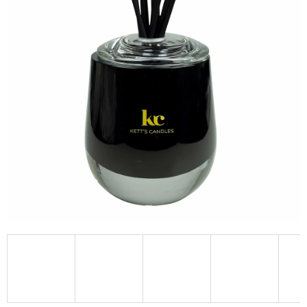
A
J
Í
T
?
HLEDAT
D
O
P
O
R
U
Č
U