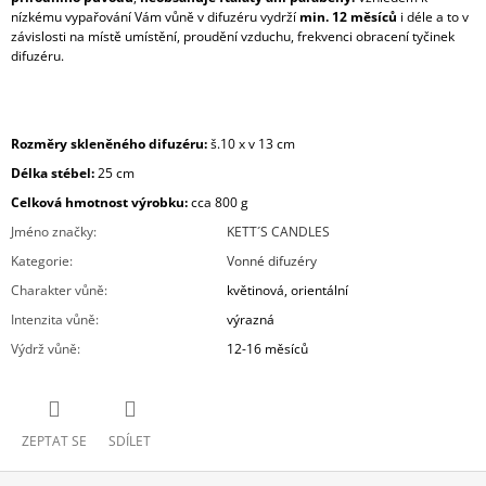
nízkému vypařování Vám vůně v difuzéru vydrží
min. 12 měsíců
i déle a to v
závislosti na místě umístění, proudění vzduchu, frekvenci obracení tyčinek
difuzéru.
Rozměry skleněného difuzéru:
š.10 x v 13 cm
Délka stébel:
25 cm
Celková hmotnost výrobku:
cca 800
g
Jméno značky
:
KETT´S CANDLES
Kategorie
:
Vonné difuzéry
Charakter vůně
:
květinová, orientální
Intenzita vůně
:
výrazná
Výdrž vůně
:
12-16 měsíců
ZEPTAT SE
SDÍLET