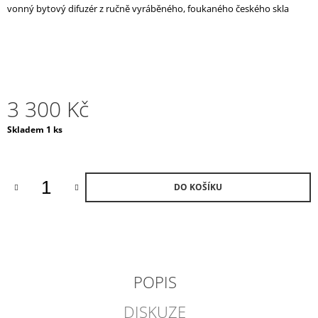
vonný bytový difuzér z ručně vyráběného, foukaného českého skla
J
E
M
E
MORNING
IN
3 300 Kč
PROVENCE
VONNÁ
Měrná
Skladem 1 ks
KERAMIKA
cena:
A
OLEJ
490
Kč
DO KOŠÍKU
POPIS
DISKUZE