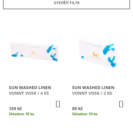
OTEVŘÍT FILTR
N
A
Í
J
P
Í
V
R
T
Ý
O
?
P
D
I
U
S
K
P
T
HLEDAT
R
Ů
O
D
SUN WASHED LINEN
SUN WASHED LINEN
U
D
VONNÝ VOSK / 4 KS
VONNÝ VOSK / 2 KS
O
K
DO
DO
P
KOŠÍKU
KO
T
159 Kč
89 Kč
O
Skladem 10 ks
Skladem 10 ks
R
Ů
U
Č
U