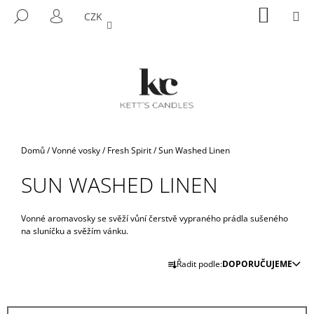
K
Přejít
NÁKUP
M
HLEDAT
CZK
na
KOŠÍK
O
PŘIHLÁŠENÍ
ZPĚT
ZPĚT
obsah
Š
Í
C
K
O
P
O
T
Domů
/
Vonné vosky
/
Fresh Spirit
/
Sun Washed Linen
Ř
SUN WASHED LINEN
E
B
U
Vonné aromavosky se svěží vůní čerstvě vypraného prádla sušeného
na sluníčku a svěžím vánku.
J
Ř
E
Řadit podle:
DOPORUČUJEME
A
T
Z
E
E
N