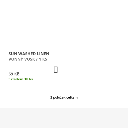
J
E
M
E
PURITY
VONNÁ
SVÍČKA
/
MALÁ
SUN WASHED LINEN
VONNÝ VOSK / 1 KS
1
690
DO
Kč
KOŠÍKU
59 Kč
Skladem 10 ks
3
položek celkem
O
V
L
Á
D
Z
A