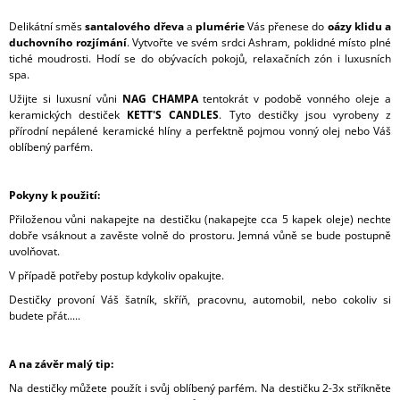
Delikátní směs
santalového dřeva
a
plumérie
Vás přenese do
oázy klidu a
duchovního rozjímání
. Vytvořte ve svém srdci Ashram, poklidné místo plné
tiché moudrosti. Hodí se do obývacích pokojů, relaxačních zón i luxusních
spa.
Užijte si luxusní vůni
NAG CHAMPA
tentokrát v podobě vonného oleje a
keramických destiček
KETT'S CANDLES
. Tyto destičky jsou vyrobeny z
přírodní nepálené keramické hlíny a perfektně pojmou vonný olej nebo Váš
oblíbený parfém.
Pokyny k použití:
Přiloženou vůni nakapejte na destičku (nakapejte cca 5 kapek oleje) nechte
dobře vsáknout a zavěste volně do prostoru. Jemná vůně se bude postupně
uvolňovat.
V případě potřeby postup kdykoliv opakujte.
Destičky provoní Váš šatník, skříň, pracovnu, automobil, nebo cokoliv si
budete přát.....
A na závěr malý tip:
Na destičky můžete použít i svůj oblíbený parfém. Na destičku 2-3x stříkněte