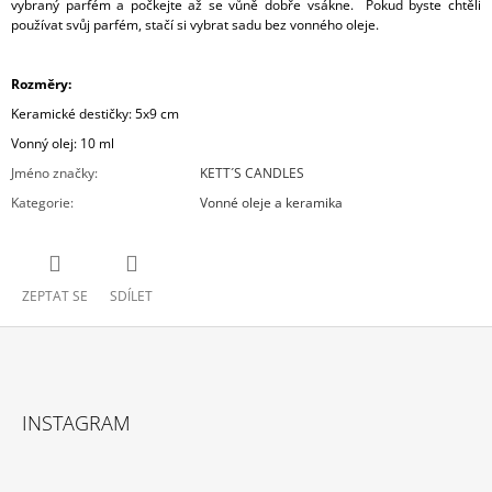
vybraný parfém a počkejte až se vůně dobře vsákne. Pokud byste chtěli
používat svůj parfém, stačí si vybrat sadu bez vonného oleje.
Rozměry:
Keramické destičky: 5x9 cm
Vonný olej: 10 ml
Jméno značky
:
KETT´S CANDLES
Kategorie
:
Vonné oleje a keramika
ZEPTAT SE
SDÍLET
Z
Á
INSTAGRAM
P
A