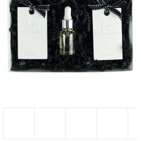
A
J
Í
T
?
HLEDAT
D
O
P
O
R
U
Č
U