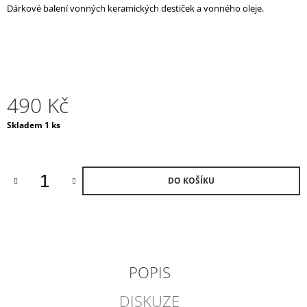
Dárkové balení vonných keramických destiček a vonného oleje.
J
E
M
E
PEPPERMINT
&
490 Kč
EUCALYPTUS
VONNÁ
Měrná
Skladem 1 ks
KERAMIKA
cena:
A
OLEJ
490
Kč
DO KOŠÍKU
POPIS
DISKUZE